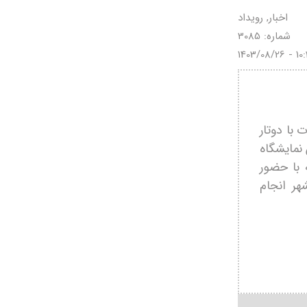
اخبار, رویداد
شماره: 3085
1403/08/26 - 10
 با دوتار
نمایشگاه
 با حضور
هر انجام