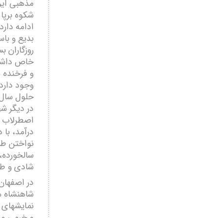
مذھبی ایرا
شکوه برپا 
ادامه دار
بدیع و با
روزگاران ب
خاص داشتن
و فرخنده م
وجود دارد
حلول سال ج
در دیگر شھ
اصطرلاب خ
درآمد، با 
نواختن طبل
سالخورده، 
شادی و طر
در اصفھان 
شاھنشاه م
نمایشھای 
و خرمی می