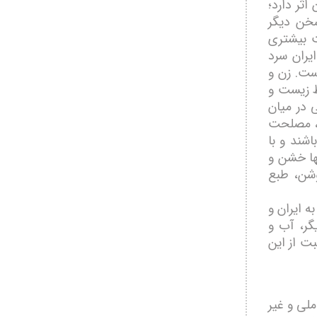
ثر دارد؛
سخن دیگر
ت بیشتری
یران سرد
ست. زن و
ط زیست و
در میان
ل، مصلحت
شند و با
یھا خشن و
روشن، طبع
 ایران و
گر، آب و
بت از این
ملی و غیر