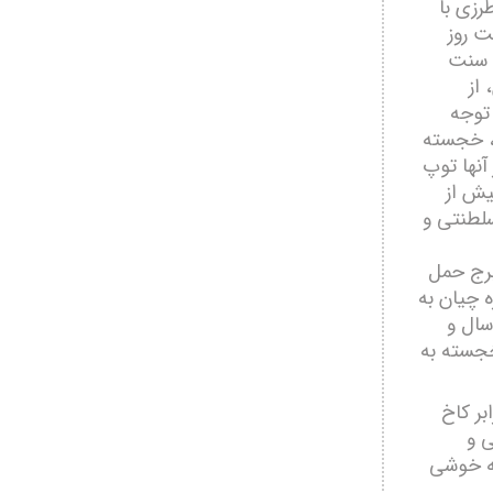
رزی با
ت روز
ن سنت
از
 توجه
، خجسته
آنها توپ
یش از
سلطنتی و
برج حمل
ه چیان به
سال و
خجسته به
بر کاخ
ی و
به خوشی