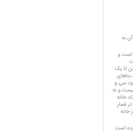
ن به
 است و
ت
ن تا یک
بناھای
دود سی و
یست و نه
د خانه
در شمار
ز خانه
یده است.