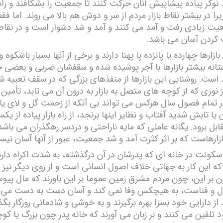
نوکر پیاده پیشاپیش آنان حرکت کنند تا جمعیت را بشکافند و راه 
یرا در بیشتر نقاط بازار مردم از سر و دوش ھم بالا می روند. اما فق
عیت زیادی رفت و آمد می کنند و آمد و شد دشوار است و در نقاط
کردن آسان می باشد.
زارھا چھارده یا پانزده پا پھنا دارند و برخی از آنھا بسیار باشکوه و 
تانه بیشتر بازارھا با آجر پوشیده شده و سقفشان ضربی و بعضی ج
 است. روشنایی این بازارھا از منفذھای بزرگی که در سقف تعبیه شد
نوری که از کوچه ھای متصل به بازار به درون آن می تابد، تأمین 
در تمام فصول سال ھرکس می تواند بی آنکه از زحمت گل و لای یا 
ن یا تابش شدید آفتاب و نظایر اینھا برنجد، از راه بازار پیاده از ی
بل برود. یگانه عاملی که مایه ناراحتی و دردسر رھگذران می باش
زارھاست که بر اثر کثرت آمد و شد جمعیت، عبور از آنها آسان نی
ز سکونت در خانه ای که پدرشان در آن درگذشته، به شدت اکراه دارند؛
 که این کار به جھاتی خلاف اصول انسانی است و از روی دیگر نیز
 بر این، چون مردم مشرق زمین عموما بر این باورند که مال پیوس
 و فناست، به ھیچکس وفا نمی کند و آسان دست به دست می گ
ز دارایی خود بسزا بھره برگیرند و به خوشی و شادمانی روزگار بگذر
د تلقین می کنند و بر زبان می آورند که خانه پدر چون بزرگ یا ک