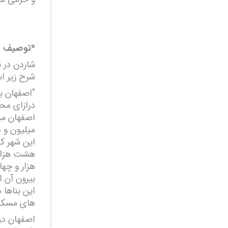
*توصیف شه
شاردن در س
شرح زیر ا
"اصفھان ب
درازای مح
اصفھان می
میلیون و 
این شھر کا
ھشت ھزار 
ھزار و چھ
بیرون آن ا
این بناھا 
ھای مسکون
اصفھان در 