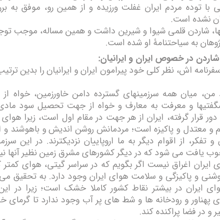
 با توده مردم ایران غفلت ورزیده و از همین رو، موفق به بر
ان نشده است.
ینها، شاردن قلمی شیوا و شیرین داشت و ھمین مساله، موجب توج
ژوهان به سیاحتنامۀ او شده است.
شاردن در خصوص ایران و ایرانیان:
فرنامه اش، نظر کلی خود پیرامون ایران و ایرانیان را بدین ترتی
د من، میان ھمه سرزمینھای گسترده دامن خاورزمین، خواه از 
گفتیھا و معرفت به معارف و خواه از جھت تحصیل سود مادی
دور قرار گرفته، ایران از ھر جھت در مقام اول است، زیرا ھوای 
یم و معتدل و پاکیزه است؛ مردمانش روشن اندیش و باھوشند و از
تفکر، از اقوام دیگر به ما اروپاییان نزدیکترند. در این سرزم
ب یافت می شود که در دیگر کشورھای مشرق زمین نظیر آنھا ن
ای ایران اغراق نیست اگر بگویم که در سراسر گیتی، ھوای کمتر 
شنی و پاکیزگی و سلامت ھوای ایران وجود دارد. به تحقیق می ت
ای ایران در بیشتر نقاط کشور کاملا خشک است؛ زیرا در این
ی پھناور و رودخانه ھا و شط ھای پر آب وجود ندارد تا گرمای خ
یر و در فضا پراکنده کند.