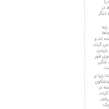
را
ط در
 دیگر
زیبا
اھا
ه اند و
می گردد.
باریدن
کسوی شھر
د تنگی
ست.
 زیرا بر
 بدشگون
ته در
ردد،
انند.
وچک