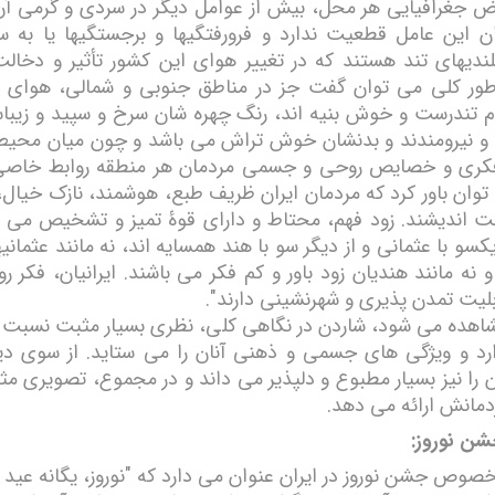
ض جغرافیایی ھر محل، بیش از عوامل دیگر در سردی و گرمی آن ا
ران این عامل قطعیت ندارد و فرورفتگیھا و برجستگیھا یا به 
ندیھای تند هستند که در تغییر ھوای این کشور تأثیر و دخال
 طور کلی می توان گفت جز در مناطق جنوبی و شمالی، ھوای ا
 تندرست و خوش بنیه اند، رنگ چھره شان سرخ و سپید و زیبا
 و نیرومندند و بدنشان خوش تراش می باشد و چون میان محی
فکری و خصایص روحی و جسمی مردمان ھر منطقه روابط خاصی 
وان باور کرد که مردمان ایران ظریف طبع، ھوشمند، نازک خیا
بت اندیشند. زود فھم، محتاط و دارای قوۀ تمیز و تشخیص می با
یکسو با عثمانی و از دیگر سو با ھند ھمسایه اند، نه مانند عثمان
 نه مانند ھندیان زود باور و کم فکر می باشند. ایرانیان، فکر 
بلیت تمدن پذیری و شھرنشینی دارند".
اهده می شود، شاردن در نگاهی کلی، نظری بسیار مثبت نسبت به
دارد و ویژگی های جسمی و ذهنی آنان را می ستاید. از سوی دی
 را نیز بسیار مطبوع و دلپذیر می داند و در مجموع، تصویری مث
دمانش ارائه می دهد.
ن نوروز:
صوص جشن نوروز در ایران عنوان می دارد که "نوروز، یگانه عید 