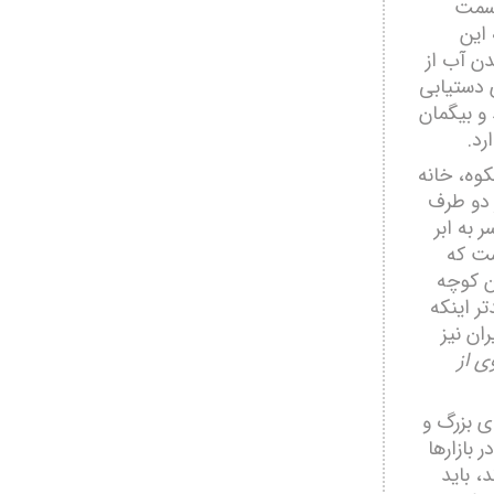
 سمت
این
ن آب از
ی دستیابی
و بیگمان
رد.
کوه، خانه
 دو طرف
به ابر
ست که
ین کوچه
ر اینکه
ن نیز
ی از
ی بزرگ و
بازارھا
، باید