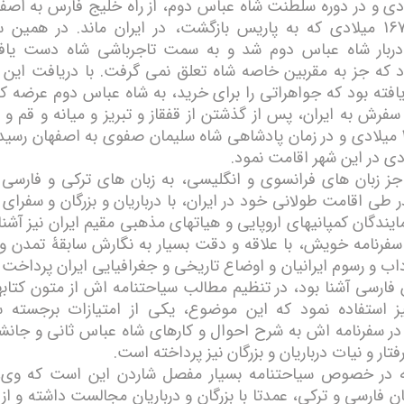
میلادی و در دوره سلطنت شاه عباس دوم، از راه خلیج فارس به اصف
تا سال 1670 میلادی که به پاریس بازگشت، در ایران ماند. در همین 
دربار شاه عباس دوم شد و به سمت تاجرباشی شاه دست یاف
د که جز به مقربین خاصه شاه تعلق نمی گرفت. با دریافت این ع
افته بود که جواهراتی را برای خرید، به شاه عباس دوم عرضه کن
فرش به ایران، پس از گذشتن از قفقاز و تبریز و میانه و قم و 
سال 1673 میلادی و در زمان پادشاهی شاه سلیمان صفوی به اصفھان رسید
جز زبان ھای فرانسوی و انگلیسی، به زبان ھای تركی و فارسی 
 طی اقامت طولانی خود در ایران، با درباریان و بزرگان و سفرای
مایندگان كمپانیھای اروپایی و ھیاتھای مذھبی مقیم ایران نیز آش
 سفرنامه خویش، با علاقه و دقت بسیار به نگارش سابقۀ تمدن 
اب و رسوم ایرانیان و اوضاع تاریخی و جغرافیایی ایران پرداخت
 فارسی آشنا بود، در تنظیم مطالب سیاحتنامه اش از متون كتا
یز استفاده نمود که این موضوع، یكی از امتیازات برجسته س
در سفرنامه اش به شرح احوال و كارھای شاه عباس ثانی و جان
فتار و نیات درباریان و بزرگان نیز پرداخته است.
ه در خصوص سیاحتنامه بسیار مفصل شاردن این است كه وی،
ن فارسی و تركی، عمدتا با بزرگان و درباریان مجالست داشته و 