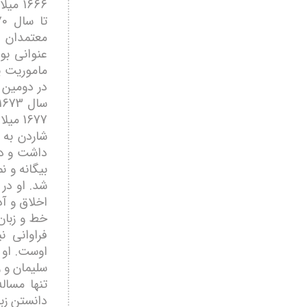
1666 
معتمدان 
عنوانی بو
ماموریت ی
در دومین س
1677 میلادی در این شهر اقامت نمود.
شاردن به 
داشت و در
بیگانه و ن
شد. او در
اخلاق و آد
خط و زبان
فراوانی ن
اوست. او 
سلیمان و ر
تنها مسال
دانستن زبا