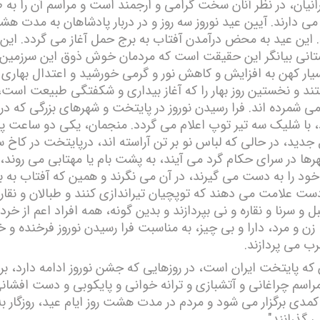
نیان، در نظر آنان سخت گرامی و ارجمند است و مراسم آن را به ط
می دارند. آیین عید نوروز سه روز و در دربار پادشاھان به مدت ھش
د. این عید به محض درآمدن آفتاب به برج حمل آغاز می گردد. ای
ستانی بیانگر این حقیقت است که مردمان خوش ذوق این سرزمین، 
سیار کھن به افزایش و کاھش نور و گرمی خورشید و اعتدال بھاری
د و نخستین روز بھار را که آغاز بیداری و شکفتگی طبیعت است
ی شمرده اند. فرا رسیدن نوروز در پایتخت و شھرھای بزرگی که در 
، با شلیک سه تیر توپ اعلام می گردد. منجمان، یکی دو ساعت پ
دید، در حالی که لباس نو بر تن آراسته اند، درپایتخت در کاخ 
رھا در سرای حکام گرد می آیند، به پشت بام یا مھتابی می روند،
ود را به دست می گیرند، در آن می نگرند و ھمین که آفتاب به 
دست علامت می دھند که توپچیان تیراندازی کنند و طبالان و نقار
 و سرنا و نقاره و نی بپردازند و بدین گونه، ھمه افراد اعم از خرد
زن و مرد، دارا و بی چیز، به مناسبت فرا رسیدن نوروز فرخنده و 
ب می پردازند.
که پایتخت ایران است، در روزھایی که جشن نوروز ادامه دارد، برا
راسم چراغانی و آتشبازی و ترانه خوانی و پایکوبی و دست افشان
کمدی برگزار می شود و مردم در مدت ھشت روز ایام عید، روزگار 
 گذرانند".