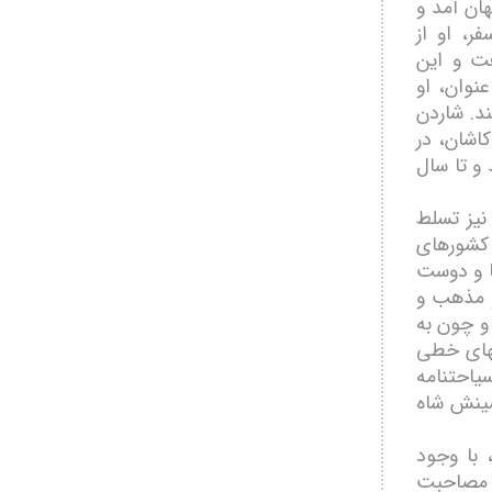
ھان آمد و
سفر، او از
ت و این
نوان، او
د. شاردن
كاشان، در
 و تا سال
نیز تسلط
 كشورھای
نا و دوست
و مذھب و
 و چون به
بھای خطی
یاحتنامه
شینش شاه
 با وجود
از مصاحبت