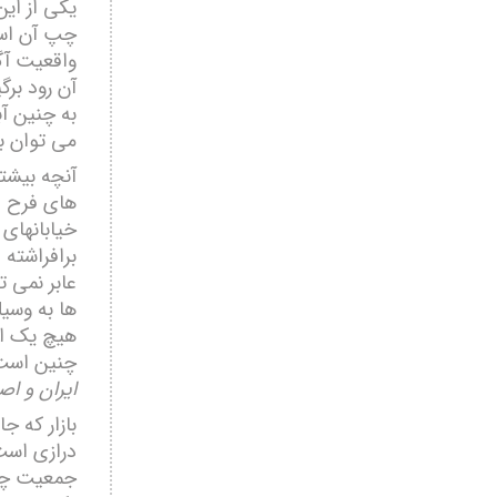
یکی از ای
چپ آن است
واقعیت آگ
آن رود برگ
به چنین آ
می توان با
آنچه بیشتر
ھای فرح اف
خیابانھای
برافراشته 
عابر نمی ت
ھا به وسی
ھیچ یک از
چنین است
ایران و اص
بازار که ج
درازی است 
جمعیت چنان