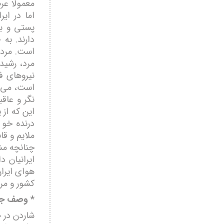
معمولا عر
اما در ای
پستی و بل
دارند. به
است. مردم
مرد، رشید
نیروھای 
است، می ت
نگر و عاق
این که از 
درنده خو و
ملایم و قا
چنانچه مش
ایرانیان 
هوای ایران
کشور و مر
*
وصف جش
شاردن در خ