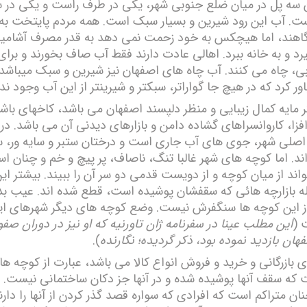
ن سه پل در میان ضلع جنوبی شھر، یکی در طرف راست و یکی در
. آب این رود شیرین و بسیار سبک است. ھمه مردم پایتخت به 
اھند، اما ھیچکس به خود زحمت نمی دھد به قدر مصرف آشامید
یرد و به خانه ببرد. اھالی عادت دارند فقط آب صاف بخورند و برا
بی، چاه می کنند. آب چاه ھای اصفھان نیز شیرین و سبک میباشد 
ور کرد که در ھیچ جا گواراتر، سبکتر و شیرینتر از این آب وجود ندا
 مایه کمال زیبایی و منظر دلپسند اصفھان می باشد، کاخھای باش
زا، کاروانسراھای گشاده دامن و بازارھای دیدنی آن می باشد. در
 اصلی شھر، جوی ھای آب جاری است و درختان ستبر و سایه ور، سر 
اند. اما کوچه ھای شھر غالبا تنگ، ناصاف، پر پیچ و خم و چنان ا
واند از میان کوچه و از دویست قدمی دو سر آن را ببیند. بیشتر ا
له بازارچه ھائی که سقفشان پوشیده است، قطع شده اند. عیب بدت
 این کوچه ھا سنگفرش نیست. وضع کوچه ھای دیگر شھرھای ایرا
 (
این مطلب عینا در سفرنامه ژان تاورنیه که او نیز در دوران صفو
فهان بازدید نموده بود، ذکر گردیده؛ نگارنده
).
ای بازرگانی و خرید و فروش انواع کالا می باشد، عبارت از کوچه ھا
که سقف آنھا پوشیده شده و در آنھا جز دکان ساختمانی نیست. در 
 متراکم است که افرادی که سواره قصد گذر کردن از آنھا را دارند