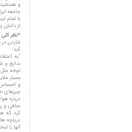
و همنشینی
جامعه ایر
با تمام ا
از دانش پ
*نظر کلی 
شاردن در س
کند:
"به اعتقا
بدایع و ش
توجه ملل 
بسیار ملا
و احساس و 
چیزھای خو
درباره ھو
صافی و رو
کرد که ھو
دریاچه ھا
آنھا را تبخ