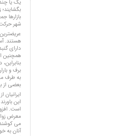
یک یا چند 
بگشایند؛ ز
بازارھا جم
شھر حرکت 
عریضترین با
هستند. آس
دارای گنبد
ھمچنین از 
بنابراین، 
برف و بارا
به طرف مقا
بعضی از با
ایرانیان ا
این باورند
است. افزون
معرض زوال
می کوشند ا
آنان به خو