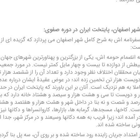
ر اصفهان، پایتخت ایران در دوره صفوی:
فرنامه اش به شرح کامل شهر اصفهان می پردازد که گزیده ای از آ
ست:
ه انضمام حومه اش، یکی از بزرگترین و پھناورترین شھرھای جھان
یطش از دوازده تا بیست و چھار مایل کمتر نیست. در مورد جمعی
ان محققان اختلاف نظر وجود دارد و تعداد آن را از ششصد هزار ت
دویست هزار تن تخمین زده اند؛ در عوض عقیدۀ ایشان درباره عده 
ملا به ھم نزدیک است. آنان بر این باورند که پایتخت ایران در ح
و دویست تا سی و ھشت ھزار و سیصد و ھشتاد خانه دارد که ب
ارصد و شصت و نه بنا در داخل شھر و ھشت ھزار و ھفتصد و ھشتا
ست. کاخھا، مسجدھا، گرمابه ھا، بازارھا، کاروانسراھا و دکانھا نیز 
در آمده اند؛ زیرا قریب به ھمه دکانھا وسیعند و در مرکز شھر، جدا ا
ی ساخته شده اند.
امتداد جریان زاینده رود ساخته شده و بر روی آن، سه پل بنا گرد