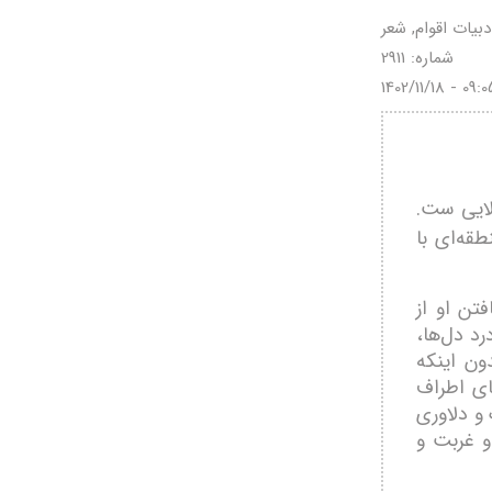
دبیات اقوام, شعر
شماره: 2911
1402/11/18 - 09:0
ایی ست.
قه‌ای با
تن او از
د دل‌ها،
دون اينكه
ای اطراف
و دلاوری
و غربت و