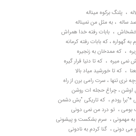
اله
،
پلنگ بركوه ميناله
صد ساله
، به مثل من نميناله
ل خشخاش
،
بابات رفته خدا همراش
 به گهواره ، كه بابات رفته كرمانه
زيره
،
كه ممدخان به زنجيره
 نمی ميره
،
كه تا دنيا قرار گيره
نعنا
،
كه تا خورشيد مياد بالا
چه
نری تنها ، سرت رامی برن از راه
 اوشن
،
چراغ
حجله ات روشن
*"برا رو
د
م
،
كه تاريكی "بش
د
شمن
لب بومی
،
تو درد من نمی دونی
به مهمونی
،
سرم بشکست و
پیشونی
و می دونی
،
گنا
كردم به نادونی