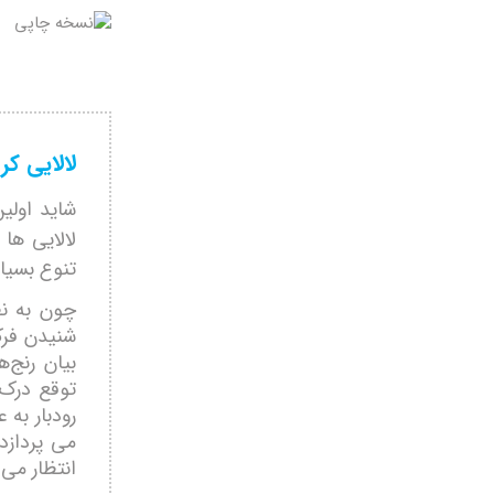
لالایی کر
شايد اولي
لالایی ها
تنوع بسيار
چون به نظ
شنيدن فرك
بيان رنج‌ه
توقع درک 
رودبار به
می پردازد
انتظار می 