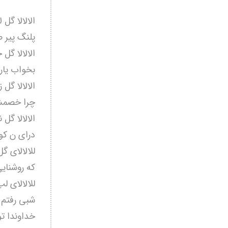
الالالا گل ل
پلنگ پير 
الالالا گ
بخواب يارم
الالالا گل 
چرا خصمش
الالالا گل 
درای
ن كو
للالالای
گل
كه روشنايی 
للالالای 
شبی رفتم 
خداوندا ت