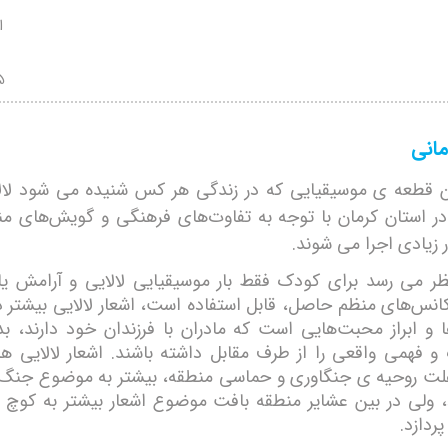
ا
5
مانی
ن قطعه
ی
موسيقيایی كه در زندگی هر كس شنيده می شود لال
 در استان كرمان با توجه به تفاوت‌های فرهنگی و گويش‌های منط
 زيادی اجرا می شوند.
ر می رسد برای كودک فقط بار موسيقيایی لالایی و آرامش ياف
انس‌های منظم حاصل،‌ قابل استفاده است، اشعار لالایی بيشتر در
ا و ابراز محبت‌هايی است كه مادران با فرزندان خود دارند،‌ ب
و فهمی واقعی را از طرف مقابل داشته باشند
.
اشعار لالایی ه
 علت روحيه ی جنگاوری و حماسی منطقه، بيشتر به موضوع جنگ 
، ولی در بين عشاير منطقه بافت موضوع اشعار بيشتر به كوچ 
پردازد
.