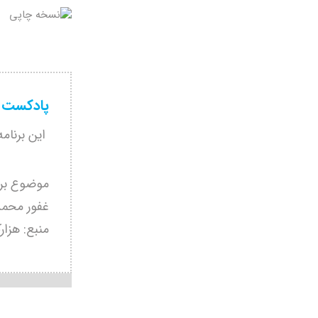
پادکست سر
این برنام
موضوع برن
غفور محمد
منبع: هزار