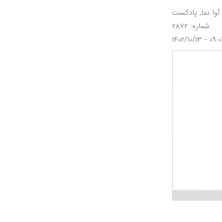
آوا نما, پادکست
شماره: 2872
1402/10/13 - 09: