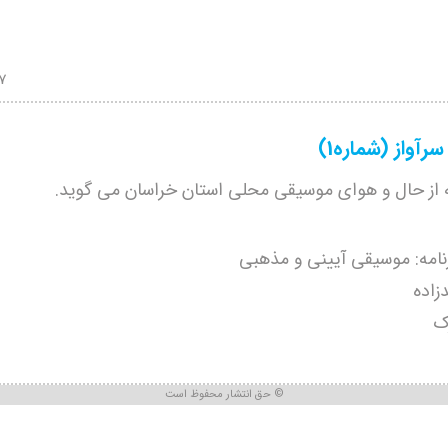
07
آواز (شماره1)
ه از حال و هوای موسیقی محلی استان خراسان می گوید.
امه: موسیقی آیینی و مذهبی
زاده
ک
حق انتشار محفوظ است ©