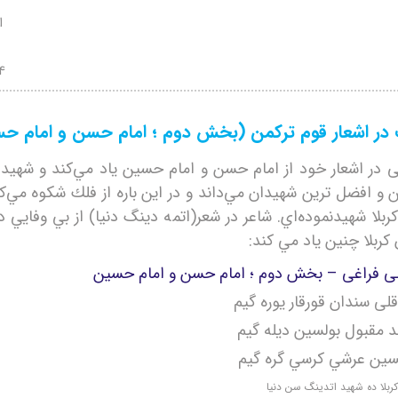
ا
24
در اشعار قوم ترکمن (بخش دوم ؛ امام حسن و امام ح
 در اشعار خود از امام حسن و امام حسين ياد مي‌كند و شهيدان 
 و افضل ترين شهيدان مي‌داند و در اين باره از فلك شكوه مي‌ك
 كربلا شهيدنموده‌اي. شاعر در شعر(اتمه دينگ دنيا) از بي وفايي 
كربلا چنين ياد مي كند:
 فراغی – بخش دوم ؛ امام حسن و امام حسین
لی سندان قورقار يوره گيم
د مقبول بولسين ديله گيم
ين عرشي كرسي گره گيم
كربلا ده شهيد اتدينگ سن دنيا