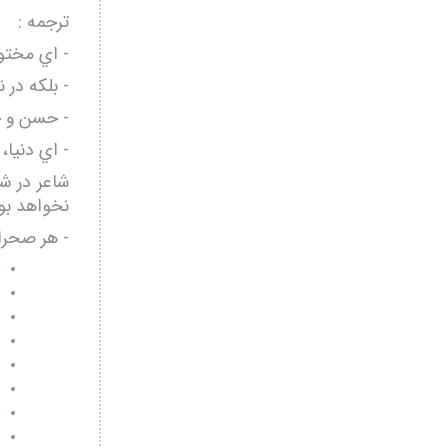
ترجمه :
- اي مختوم
- بلكه در
- حسن و ح
- اي دنيا، 
شاعر در شع
نخواهد بو
- هر صحرا 