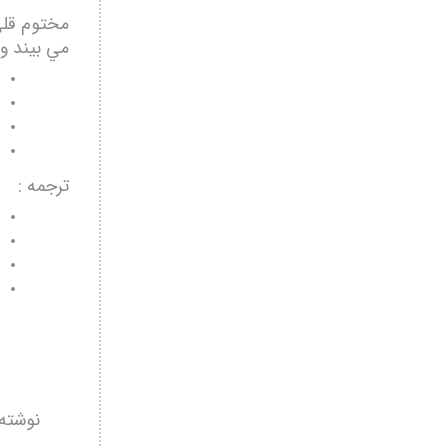
مختوم قلي 
مي بيند و 
ترجمه :
نوشته