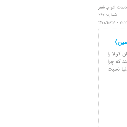
دبیات اقوام, شعر
شماره: 242
1400/10/13 - 02:
سین)
كربلا را
ند كه چرا
دنيا نسبت