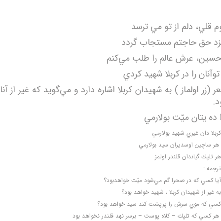
 قلي، دلم از تو مي ترسد
 نزد حق حاجتم مستجاب گردد
سين، عرش عالم را طلب مي‌كنم
توآنان را در كربلا شهيد كردي
ر (زر اولماز ) به شهيدان كربلا اشاره دارد و مي‌گويد كه غير از آ
د.
ده يتان ميّت بولارمي
كربلا دان غيري شهيد بولارمي
هر ساچين اوسديران سيد بولارمي
هر تلپك گياندان قلندر اولمز
ترجمه :
آيا كسي كه در صحرا گم مي‌شود ميّت خواهدبود؟
به غير از شهيدان كربلا ، شهيد خواهد بود؟
كسي كه موي سرش را پرپشت كند سيد خواهد بود؟
هر كسي كه تلپك – كلاه پوست – برسر نهد قلندر نخواهد بود