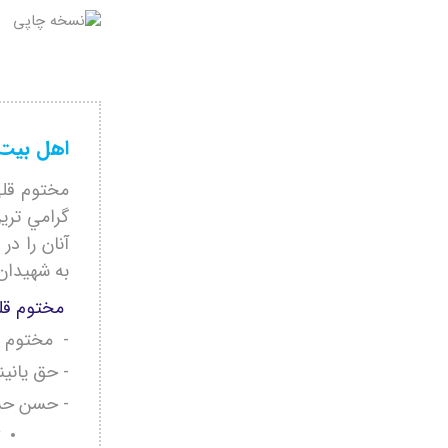
اهل بیت 
مختوم قلی
گرامي ترين
آنان را در
به شهيدان 
مختوم قلی
- مختوم ق
- حق يانين
- حسن حس