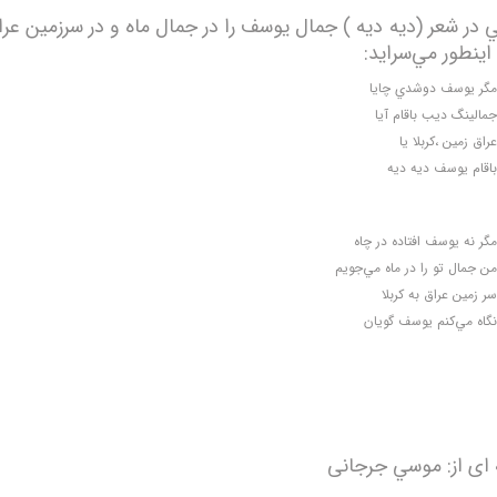
در شعر (ديه ديه ) جمال يوسف را در جمال ماه و در سرزمين عراق
اينطور مي‌سرايد:
مگر يوسف دوشدي چايا
جمالينگ ديب باقام آيا
عراق زمين ،كربلا يا
باقام يوسف ديه ديه
مگر نه يوسف افتاده در چاه
من جمال تو را در ماه مي‌جويم
سر زمين عراق به كربلا
نگاه مي‌كنم يوسف گويان
 ای از: موسي جرجانی