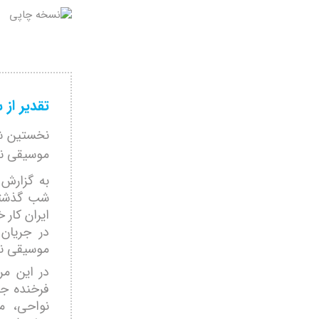
تقدیر ا
نخستین شب
موسیقی نو
به گزارش 
ایران کار خ
در جریان
موسیقی نوا
در این مر
فرخنده جل
نواحی، م