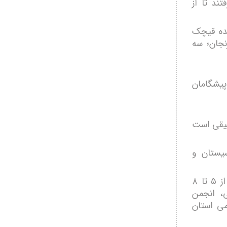
ند تا از
نده قیچک
نجان؛ سه
پیشگامان
شیقی است
یستان و
هفدهمین جشنواره ملی موسیقی نواحی ایران به دبیری فواد توحیدی، از ۵ تا ۸
می، انجمن
می استان