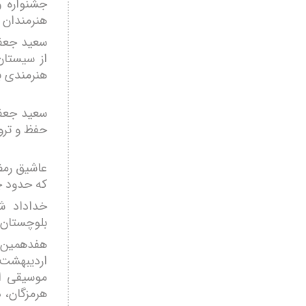
جشنواره و
هنرمندان 
سعید جعفر
از سیستان
هنرمندی ب
سعید جعفر
حفظ و تر
عاشیق رمض
که حدود چه
خداداد ش
بلوچستان
موسیقی ای
هرمزگان، د