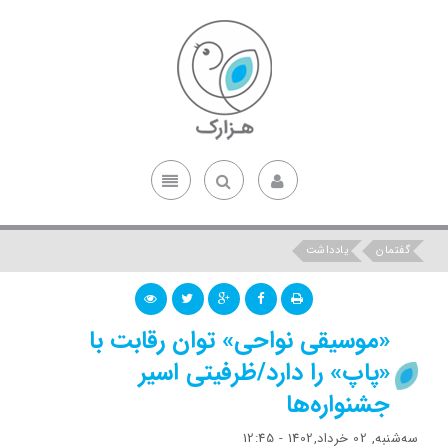
گفتمان
یادداشت
«موسیقی نواحی» توان رقابت با
«پاپ» را دارد/ظرفیتی اسیر
جشنواره‌ها
ﺳﻪشنبه, 02 خرداد,1402 - 12:45