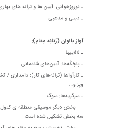
ـ نوروزخوانی: آیین ها و ترانه های بهاری
ـ دینی و مذهبی
آواز بانوان (زَنانِه مِقام):
ـ لالایی­ها
ـ پاچَکّه‌­ها: آیین‌های شادمانی
ـ کارآواها (ترانه‌های کار): دامداری / 
وپز و...
ـ سرگریه‌­ها: سوگ
بخش دیگر موسیقی منطقه ی کتول مو
سه بخش تشکیل شده است.
بخش نخست: پاسخ به مقام های آواز