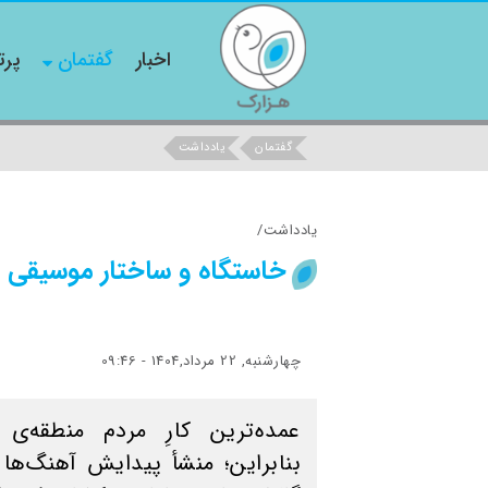
اخبار
گفتمان
پرت
گفتمان
یادداشت
یادداشت/
خاستگاه و ساختار موسیقی 
چهارشنبه, 22 مرداد,1404 - 09:46
عمده‌ترين كارِ مردم منطقه‌ی
بنابراين؛ منشأ پيدايش آهنگ‌ها 