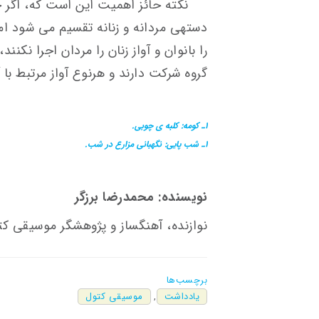
نکته حائز اهمیت این است که، اگر 
دسته­ی مردانه و زنانه تقسیم می شود اما
را بانوان و آواز زنان را مردان اجرا نکن
گروه شرکت دارند و هرنوع آواز مرتبط با 
1ـ کومه: کلبه ی چوبی.
1ـ شب پایی: نگهبانی مزارع در شب.
نویسنده:
محمدرضا برزگر
نوازنده، آهنگساز و پژوهشگر موسیقی کت
برچسب‌ها
یادداشت
,
موسیقی کتول