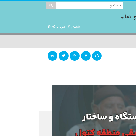
ا نما
شنبه, 17 مرداد,1405