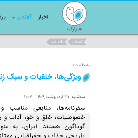
اخبار
گفتمان
پرت
گفتمان
یادداشت
یادداشت/
ویژگی‌ها، خلقیات و سبک زند
ﺳﻪشنبه, 30 اردیبهشت,1404 - 11:07
سفرنامه‌ها، منابعی مناسب
خصوصیات، خلق و خو، آداب و رسو
گوناگون هستند. ایران، به عنوا
تاریخی جذاب و جغرافیایی ممتاز،