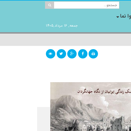
ا نما
جمعه, 16 مرداد,1405