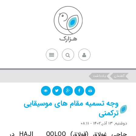
گفتمان
یادداشت
وجه تسمیه مقام های موسیقایی
ترکمنی
دوشنبه, 13 آذر,1402 - 08:11
حاجی غولاق (قولاق) HAJI _ QOLOQ در