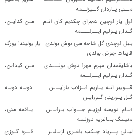
مــنی يـاردان گــيزلــمه
اول يار اوچين هجران چکديم کان انـم مـن گدايـن،
گـدان يـوليم ايــزلــــمه
بلبل اوچدی گل شاخه سی بوش بولدی يار يوليندا يورگ
قاينات جوش بولدی
باشليقمدان مهرم مهرا دوش بولـــدی مـن گيداين،
گـدان يـوليم ايــزلــمه
قــويبر انـه يـاريم ايـزلاب بارايـــن دويـه دويـه
گـل يـوزينی گـورايـن
آتـام دويسه اوزيـم جــواب بـرايــن يـاقمه منی،
منيـنگ بــاغريم دوزلـمه
ليـلی پــرياد چـکب باغـری ازيـليـر قــره گـوزی