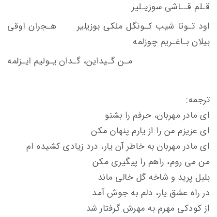
قـلم قــاشی سوزيـلير
اود تـوتا شيب کـونگل ملکی بوزيلير هـجران اوقی
بيلان بـاغـريم چوزلمه
مـن گـيداين، گـدان يـوليم ايـزلمه
ترجمه:
ای مادر مهربان، حرفم را بشنو
ای عزيزم من را از يارم پنهان مکن
ای مادر مهربان به خاطر آن يار، درد زيادی کشيده ام
من می روم، راهم را پيگيری مکن
بلبل پريد و شاخه گل خالی ماند
در راه عشق يار، دلم به جوش آمد
از کودکی مهرم به مهرش گرفتار شد