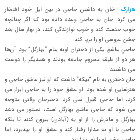
هزارک -
خان به داشتن حاجی در بين ايل خود افتخار
می كرد. خان به حاجی وعده داده بود كه اگر چنانچه
خوب خدمت كند و خوب نوازندگی كند، در بهار سال بعد
جشن عروسی او را برپا كند.
حاجي عاشق يكی از دختران اوبه بنام “بهارگل” بود. آن‌ها
هر دو از طبقه محروم جامعه بودند و همديگر را دوست
می داشتند.
خان دختری به نام “بيكه” داشت كه او نيز عاشق حاجی و
هنرنمايی او شده بود. او عشق خود را به حاجی ابراز می
كرد، اما حاجی قبول نمی كرد. دخترخان وقتی متوجه
می شود كه حاجی عاشق بهارگل است، دستور می دهد
بهارگل و مادرش را از او به (آبادی) بيرون كنند تا بلكه
حاجی با او به مدارا رفتار كند و عشق او را بپذيرد، اما
حاجی عشق او را نمی پذيرد.