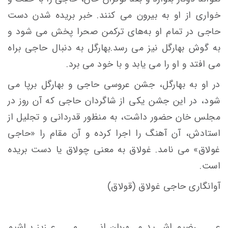
خواری از او به بيرون می کنند. خبر بريده شدن دست
حاجی در تمام او به‌های تركمن صحرا پخش می شود و
به گوش بهارگل نيز می رسد.بهارگل به دنبال حاجی براه
می افتد و او را می يابد و با خود می برد.
در او به بهارگل، جشن عروسی حاجی و بهارگل برپا می
شود، در اين جشن يكی از شاگردان حاجی كه آن روز در
مجلس خان حضور داشت، به منظور قدردانی و تجليل از
استادش، آن آهنگ را اجرا کرده و آن مقام را «حاجی
غولاق» می نامد. غولاق به معنی چولاق يا دست بريده
است.
آوانگاری حاجی غولاق (قولاق)
عـــــرضيم اشــيد مــهربان انــــــم عـزيز بـاشيم