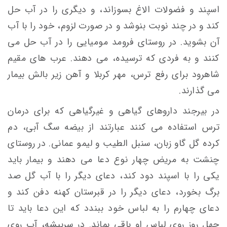
اسپند و فضولات الاغ بسوزاند، و ديگری را در آب حل
كند و در چند نوبت بنوشد و در صورت لزوم، خود را با آب
آن بشويد. در روستای فرومد موميايی را در آب حل می
کنند و به فردی كه ترسيده، می دهند. عرب های مقيم
شاهرود برای رفع ترس، مهر كربلا و آهن زير بالش بیمار
می گذارند.
در بيرجند داروهای گياهی و غيرگياهی كه برای درمان
ترس استفاده می كنند عبارتند از بيضه سگ آبی، دم
كرده گل گاو زبان، سنبل الطيب و ليمو عمانی. در روستای
چنشت به مريض چهار نوع دعا می دهند و بيمار بايد
يکی را با اسپند دود كند، دعای ديگر را با آب گل صد
برگ بخورد، دعای ديگر را در قبرستان كهنه دفن كند و
دعای چهارم را به لباس خود ببندد كه اين دعا بايد تا
چهل روز روی لباس او باقی بماند. در سربيشه، آب روی