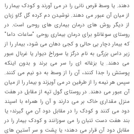
دهند. یا وسط قرص نانی را در می آورند و كودک بیمار را
از ميان آن عبور می دهند. نوشیدن دم كرده گل گاو زبان
از ديگر روش های درمان بيماری های روحی است. در
روستای سوغانلو برای درمان بیماری روحی "ساعات داما"
که بیمار دچار بی حالی و کجی دهان می شود، بيمار را از
زير داس بزرگی به نام درگز يا سوراخ ديوار يا غربال عبور
می دهند. یا بزغاله ای را سر می برند و بدون اينكه
پوستش را جدا كنند، آن را از وسط به دو نيم می كنند.
سپس هر نيمه را از طرفين در می آويزند و بيمار را از ميان
آن عبور می دهند. در روستای گول تپه از مقابل در هفت
منزل مقداری خاک بر می دارند و آن را همراه با اسپند
دود می كنند و كودک را در مقابل دود آن مي گيرند؛ يا
بند هفت دست تنبان را می سوزانند و كودک بيمار را در
مقابل دود آن قرار می دهند؛ یا پشت و سر آستين های