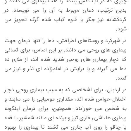
چيزی كه در آب نقش ببندد را علت بيماری می دانند و
بدين ترتيب، دعای مربوط به آن را می نویسند. در
گردكشانه نیز جگر يا قلوه كباب شده گرگ تجويز می
شود.
در شهرکرد و روستاهای اطرافش، دعا را تنها درمان جهت
بيماری های روحی می دانند. بر این اساس، برای كسانی
كه دچار بيماری های روحی شديد شده اند، از ملای ده
دعا می گيرند و يا برايش در امامزاده ای نذر و نياز می
كنند.
در اردبیل، برای اشخاصی كه به سبب بيماری روحی دچار
اختلال حواس شده اند، مقداری موميایی را می سابند و
به شخص می خورانند. همچنين، برای درمان اينگونه
بيماری ها، شیء فلزی تيز و برنده ای مانند شمشير يا قمه
يا چاقو را روی آب جاری می كشند تا بيماری را بهبود