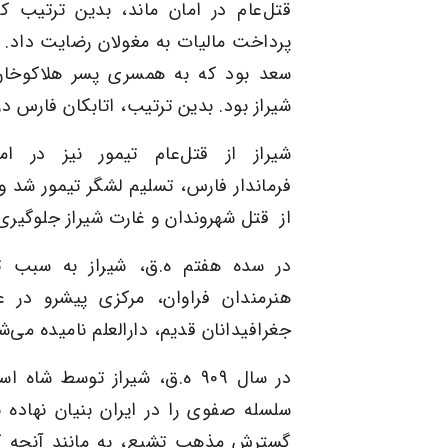
قتل‌عام در امان ماند، بدین ترتیب ک
پرداخت مالیات به مغولان رضایت داد. 
سعد بود که به همسری پسر هلاکوخان
شیراز بود. بدین ترتیب، اتابکان فارس د
شیراز از قتل‌عام
تیمور
نیز در اما
فرماندار
فارس
،
تسلیم لشگر تیمور شد و
از قتل شهروندان و غارت شیراز جلوگیری
در سده هفتم ه.ق، شیراز به ‌سبب 
هنرمندان فراوان، مرکزی پیشرو در 
جغرافیدانان قدیم، دارالعلم نامیده می‌ش
در سال
909
ه.ق، شیراز توسط شاه اسم
سلسله صفوی را در ایران بنیان نهاده 
گسترش مذهب تشیع، به مانند آنچه که 