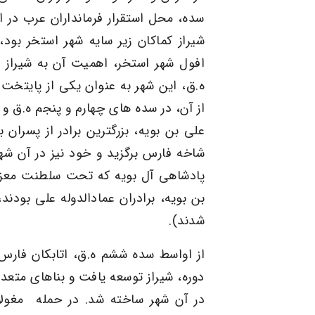
سده، محل استقرار فرمانداران عرب در ا
شیراز کماکان زیر سایه شهر استخر بود، 
افول شهر
استخر
، اهمیت آن به شیراز 
ه.ق، این شهر به عنوان یکی از پایتخ
از آن، در سده های چهارم و پنجم ه.ق و 
علی بن بویه، بزرگترین برادر از پسران ب
شاخه فارس برگزید و خود نیز در آن ش
پادشاهی آل بویه که تحت سلطنت معزال
بن بویه، برادران عمادالدوله علی بودند
شدند).
از اواسط سده
ششم
ه.ق،
اتابکان فارس
دوره، شیراز توسعه یافت و بناهای متعددی
در آن شهر ساخته شد. در حمله
مغولا