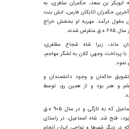
ه ابوبکر بن سعد، حکمران سلغری، به
آخرین حکمران اتابکان فارس، ابش بنت
 مغول درآمد. مهریه او بخشش خراج
ر سال
685
ه.ق منقرض شدند
.
ن ماند، زیرا
شاه شجاع مظفری
،
 با پرداخت وجهی کلان به لشگر مهاجم،
 نمود
.
تشویق حاکمان و وجود دانشمندان و
علم و هنر بود و از همین رو، توسط
د
.
اعیل که به تازگی و در سال
905
ه.ق
بود، فتح شد.
شاه اسماعیل
،
در راستای
در دیگر شهرها و نواحی ایران انجام