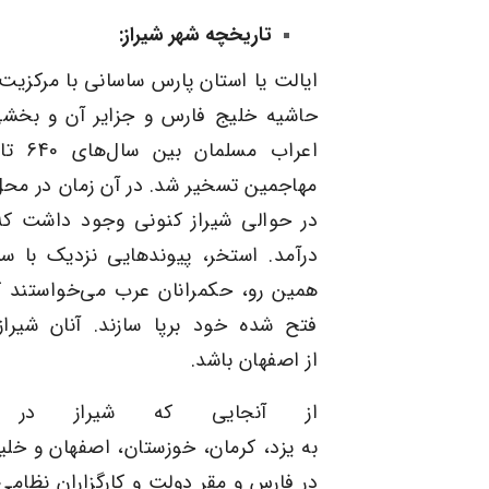
تاریخچه شهر
شیراز
:
ایالت یا استان پارس
ساسانی
با مرکزیت
حاشیه
خلیج فارس
و جزایر آن و بخشی
اعراب مسلمان بین سال‌های
640 تا 653
مهاجمین تسخیر شد. در آن زمان در محل 
در حوالی شیراز کنونی وجود داشت ک
درآمد. استخر، پیوندهایی نزدیک با سل
همین رو، حکمرانان عرب می‌خواستند که
فتح شده خود برپا سازند. آنان شیراز ر
از
اصفهان
باشد
.
از آنجایی که شیراز در م
به
یزد
،
کرمان
،
خوزستان
،
اصفهان
و
خلی
در
فارس
و مقر دولت و کارگزاران نظام