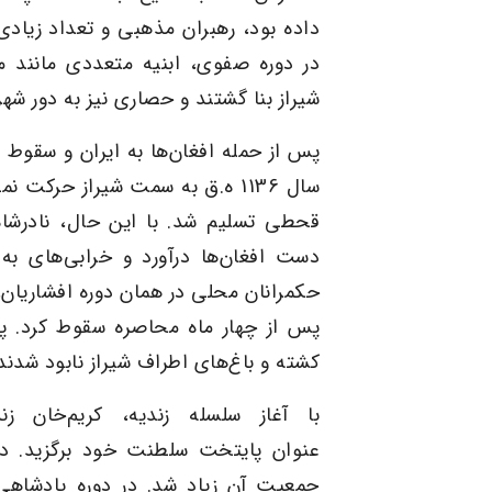
داده بود، رهبران مذهبی و تعداد زیادی
در دوره صفوی، ابنیه متعددی مانند 
شیراز بنا گشتند و حصاری نیز به دور شه
پس از حمله افغان‌ها به ایران و سقوط
ص
سال 1136 ه.ق به سمت شیراز حرکت
قحطی تسلیم شد. با این حال،
نادرشاه
دست افغان‌ها درآورد و خرابی‌های به ب
حکمرانان محلی در همان دوره
افشاریان
،
پس از چهار ماه
محاصره
سقوط کرد. پس
کشته و باغ‌های اطراف شیراز نابود شدند
با آغاز سلسله زندیه،
کریم‌خان زند
عنوان
پایتخت
سلطنت خود برگزید. در 
جمعیت آن زیاد‌ شد. در دوره پادشاهی ک