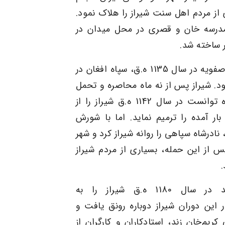
 از مردم اهل سنت شیراز را هلاک نمود.
مدرسه خان و قصری در محل میدان در
ر ساخته شد
.
فویه
در سال 1135 ه.ق، سپاه افغان در
 نمود. شیراز پس از نه ماه محاصره و تحمل
توانست در سال 1142 ه.ق شیراز را از
ار آمده را ترمیم نماید. اما با شورش
 نادرشاه سپاهی را روانه شیراز کرد و شهر
 از این حمله، بسیاری از مردم شیراز
.
در سال 1180 ه.ق شیراز را به‌
این دوران شیراز دوباره رونق یافت و
ریم‌خان زند، استادکاران و کارگران از