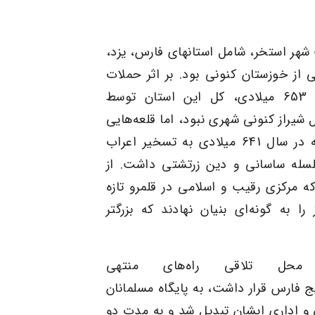
 شهر استخر،
شامل
استانهای فارس
،
یزد
،
 از
خوزستان
کنونی بود. بر اثر حملات
میلادی، کل این استان توسط
شیراز کنونی شهری نبود، اما قلعه‌هایی
ه در سال
641
میلادی به تسخیر اعراب
سله
ساسانی
و دین
زرتشتی
داشت. از
 مرکزی رقیب و اسلامی در قلمرو تازه
ا به ‌گونه‌ای بنیان نهادند که بزرگتر
حل تلاقی راه‌های منتهی
ج فارس
قرار داشت
، به پایگاه مسلمانان
ی و اداری ایشان تبدیل شد و به مدت دو