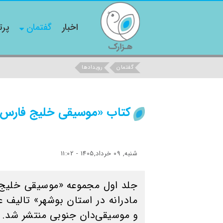
اخبار
گفتمان
پرت
گفتمان
رویدادها
کتاب «موسیقی خلیج فارس»
شنبه, 09 خرداد,1405 - 11:02
جلد اول مجموعه «موسیقی خلیج 
مادرانه در استان بوشهر» تالیف 
و موسیقی‌دان جنوبی منتشر شد.