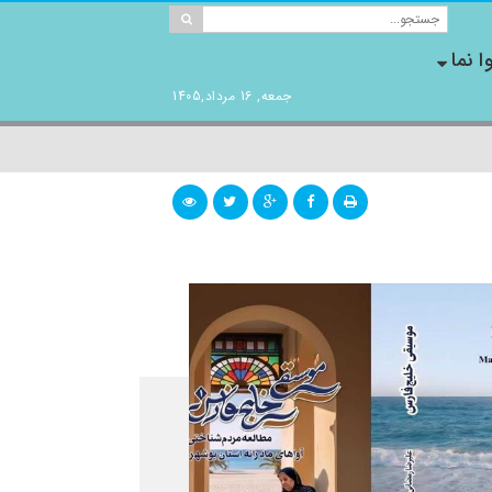
ا نما
جمعه, 16 مرداد,1405