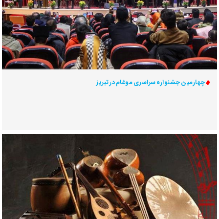
چهارمین جشنواره سراسری موغام در تبریز