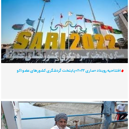
افتتاحیه رویداد «ساری ۲۰۲۲»پایتخت گردشگری کشورهای عضو اکو