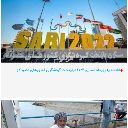
افتتاحیه رویداد «ساری ۲۰۲۲»پایتخت گردشگری کشورهای عضو اکو