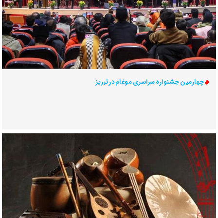
چهارمین جشنواره سراسری موغام در تبریز