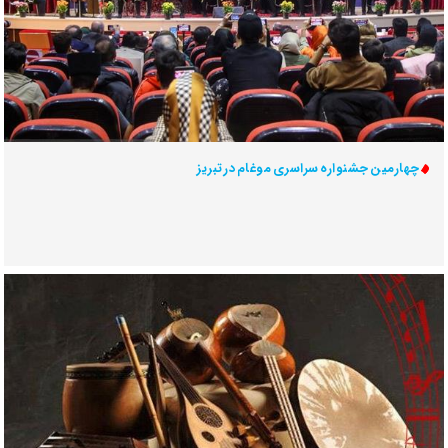
چهارمین جشنواره سراسری موغام در تبریز