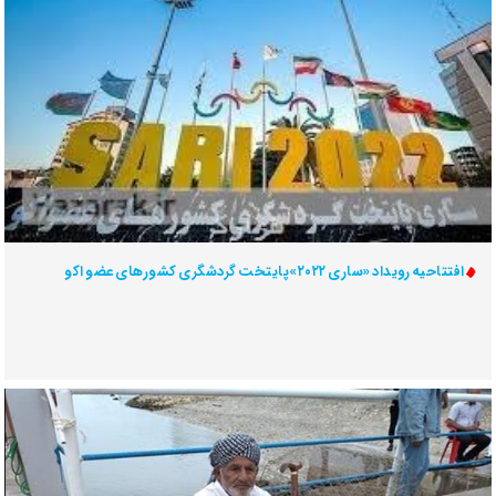
افتتاحیه رویداد «ساری ۲۰۲۲»پایتخت گردشگری کشورهای عضو اکو