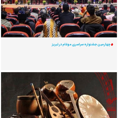
چهارمین جشنواره سراسری موغام در تبریز