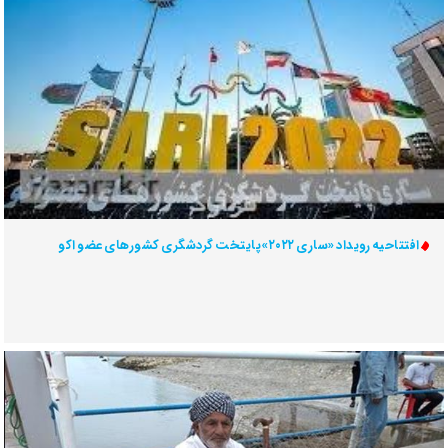
افتتاحیه رویداد «ساری ۲۰۲۲»پایتخت گردشگری کشورهای عضو اکو