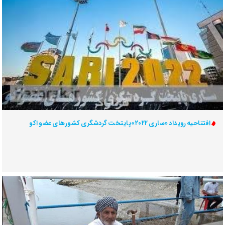
افتتاحیه رویداد «ساری ۲۰۲۲»پایتخت گردشگری کشورهای عضو اکو