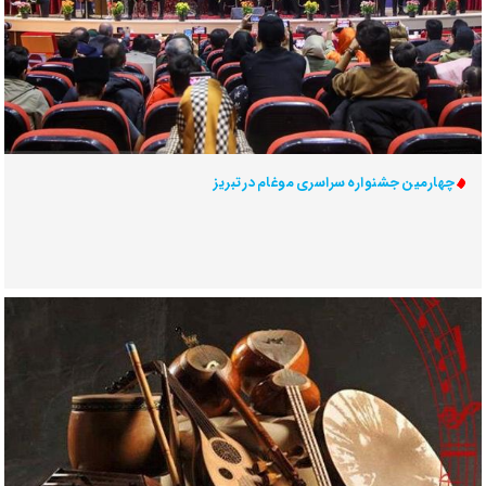
چهارمین جشنواره سراسری موغام در تبریز