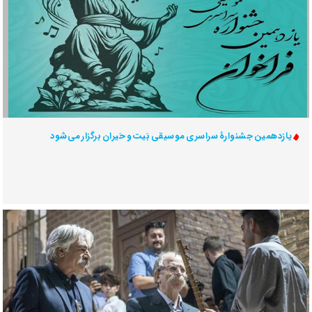
یازدهمین جشنوارۀ سراسری موسیقی بَیت و حَیران برگزار می‌شود