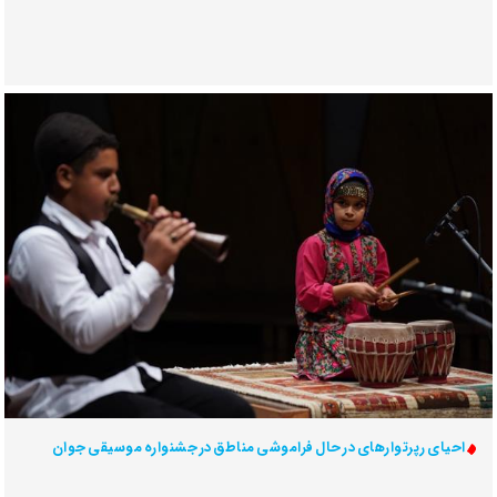
احیای رپرتوارهای در حال فراموشی مناطق در جشنواره موسیقی جوان