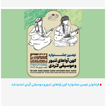
فراخوان نهمین جشنواره کهن آواهای تنبور و موسیقی کُردی تمدید شد