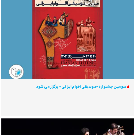
سومین جشنواره «موسیقی اقوام ایرانی» برگزار می شود