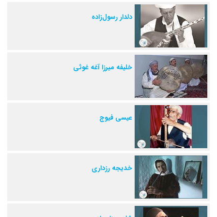
دلدار رسول‌زاده
خلیفه میرزا آغه غوثی
عیسی فیوج
خدیجه رزداری