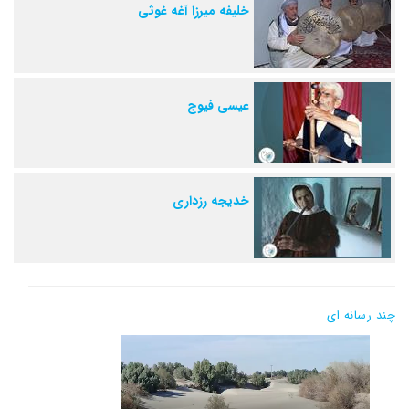
خلیفه میرزا آغه غوثی
عیسی فیوج
خدیجه رزداری
چند رسانه ای