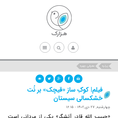
پرتره
معرفی چهره
فیلم| کوکِ ساز «قیچک» بر نُت
خشکسالی سیستان
چهارشنبه, 27 دی,1402 - 16:15
«حبیب الله قادر آتشگر» یکی از مردانی است