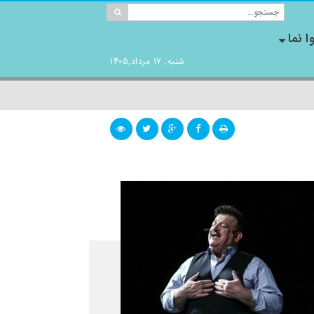
ا نما
شنبه, 17 مرداد,1405