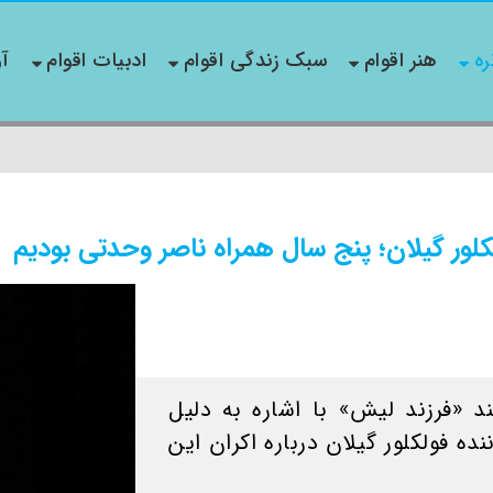
ره
هنر اقوام
سبک زندگی اقوام
ادبیات اقوام
آو
لکلور گیلان؛ پنج سال همراه ناصر وحدتی بودیم
 «فرزند لیش» با اشاره به دلیل
ه فولکلور گیلان درباره اکران این