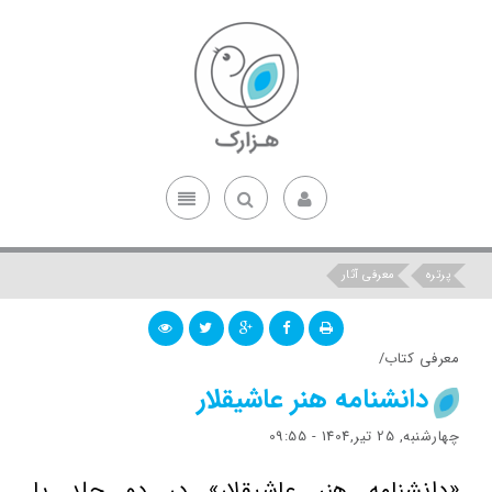
پرتره
معرفی آثار
معرفی کتاب/
دانشنامه هنر عاشیقلار
چهارشنبه, 25 تیر,1404 - 09:55
«دانشنامه هنر عاشیقلار» در دو جلد با