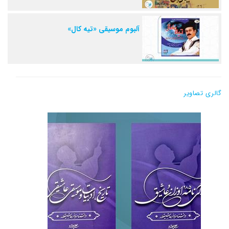
آلبوم موسیقی «تیه کال»
گالری تصاویر