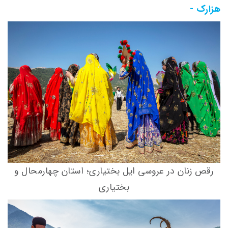
هزارک -
رقص زنان در عروسی ایل بختیاری؛ استان چهارمحال و
بختیاری