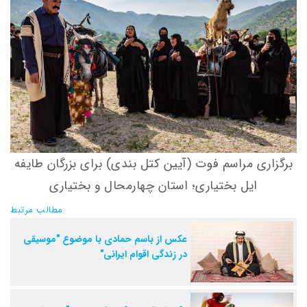
برگزاری مراسم فوت (آیین کتل بندی) برای بزرگان طایفه
ایل بختیاری؛ استان چهارمحال و بختیاری
مطالب مرتبط
عکس از باسم حمادی با موضوع "موسیقی
در زندگی اقوام ایرانی"