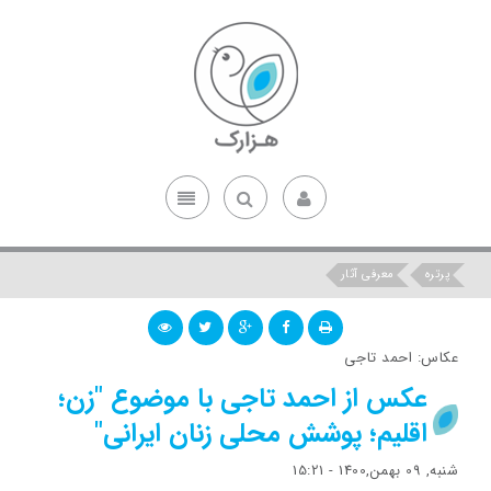
پرتره
معرفی آثار
عکاس: احمد تاجی
عکس از احمد تاجی با موضوع "زن؛
اقلیم؛ پوشش محلی زنان ایرانی"
شنبه, 09 بهمن,1400 - 15:21