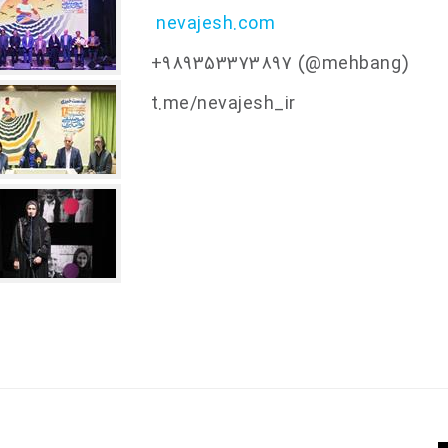
nevajesh.com
(mehbang@) 989353373897+
t.me/nevajesh_ir