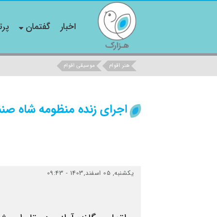
اخبار
گفتمان
پرت
هنر اقوام
موسیقی اقوام
اجرای زنده منظومه شاه صن
یکشنبه, 05 اسفند,1403 - 09:43