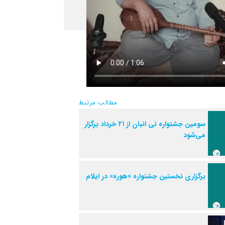
مطالب مرتبط
سومین جشنواره نی انبان از ۲۱ خرداد برگزار
می‌شود
برگزاری نخستین جشنواره «هوره» در ایلام