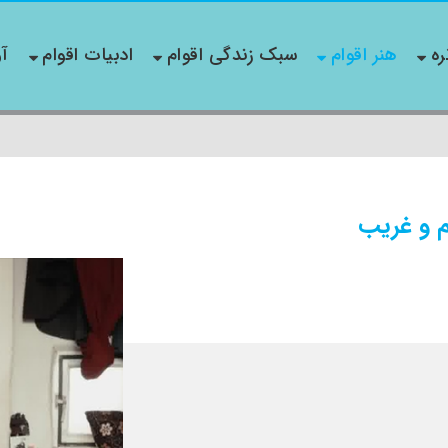
ره
هنر اقوام
سبک زندگی اقوام
ادبیات اقوام
آو
م و غریب