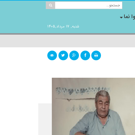
ا نما
شنبه, 17 مرداد,1405