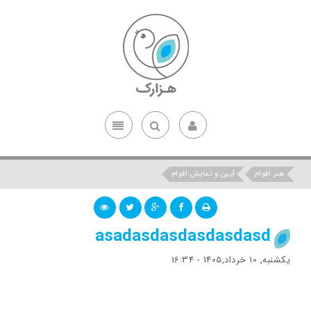
هنر اقوام
آیین و نمایش اقوام
asadasdasdasdasdasd
یکشنبه, 10 خرداد,1405 - 16:34