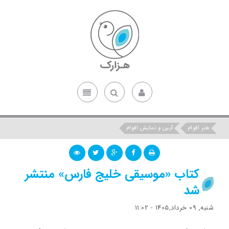
هنر اقوام
آیین و نمایش اقوام
کتاب «موسیقی خلیج فارس» منتشر
شد
شنبه, 09 خرداد,1405 - 11:02