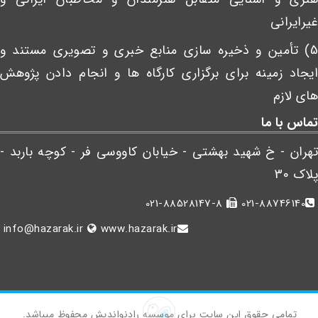
غیرایرانی
5) تأمین و ذخیره سازی منابع خبری و تصویری مستند و
ایجاد زمینه برای برگزاری کارگاه ها و انجام دادن پژوهش
های لازم
تماس با ما
تهران - خ شهید بهشتی - خیابان کاووسی فر - کوچه باربد -
پلاک 30
021-88528147-8
021-88746140
info@hazarak.ir
www.hazarak.ir
تمامی حقوق این سایت برای موسسه رادنواندیش محفوظ میباشد.