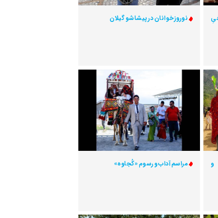
یِ
نوروزخوانان در پیشاشو گیلان
 و
مراسم آداب و رسوم «کُجاوه»