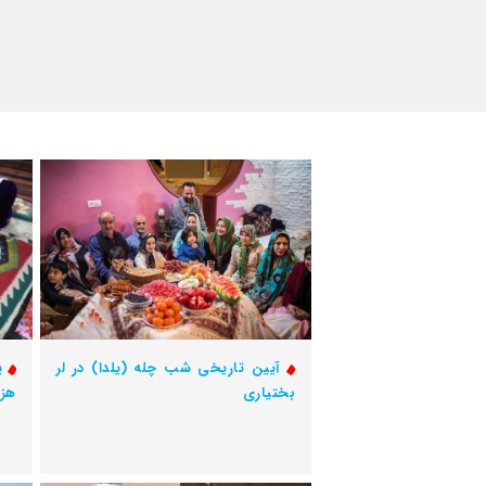
آیین تاریخی شب چله (یلدا) در لر
بختیاری
هزا