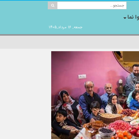
ا نما
جمعه, 16 مرداد,1405