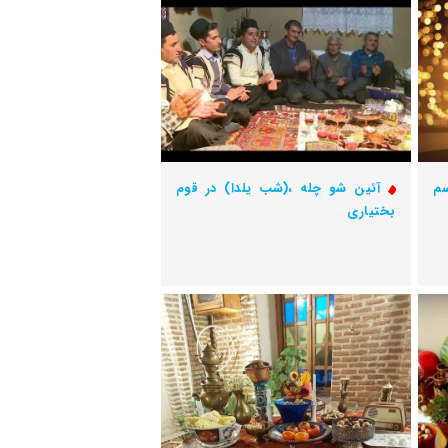
سم
آئین شو چله ،(شب یلدا) در قوم
بختیاری