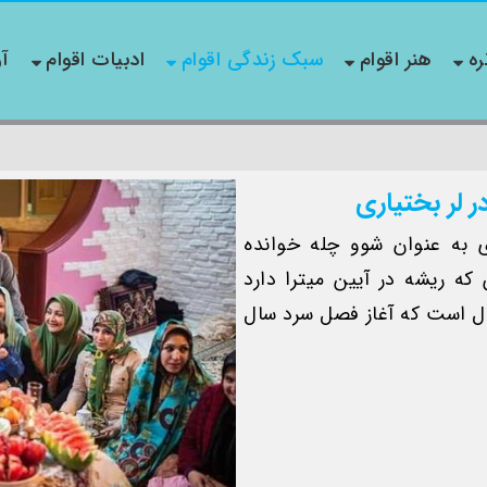
ره
هنر اقوام
سبک زندگی اقوام
ادبیات اقوام
آو
 لر بختیاری
 به عنوان شوو چله خوانده
که ریشه در آیین میترا دارد
ال است که آغاز فصل سرد سال