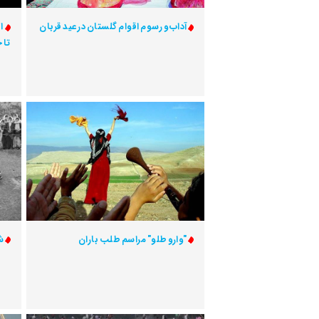
آداب و رسوم اقوام گلستان در عید قربان
ا
تا 
"وارو طلو" مراسم طلب باران
ش