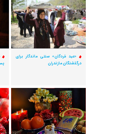
«عید مُردگان» سنتی ماندگار برای
س
درگذشتگان مازندران
پس 