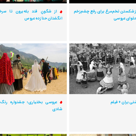
ز شکستن تخم‌مرغ برای رفع چشم‌زخم
از شگونِ قند بله‌برون تا سرخ
حلوای عروسی
انگشتان حنا زده عروس
تی بران + فیلم
عروسی بختیاری؛ جشنواره رنگ
شادی