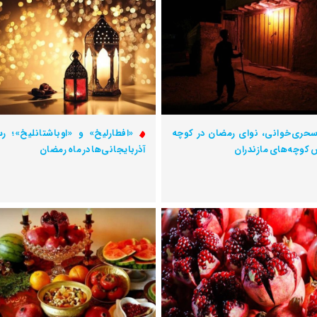
حری‌خوانی، نوای رمضان در کوچه
«افطارلیخ» و «اوباشتانلیخ»؛ ر
کوچه‌های مازندران
آذربایجانی‌ها در ماه رمضان