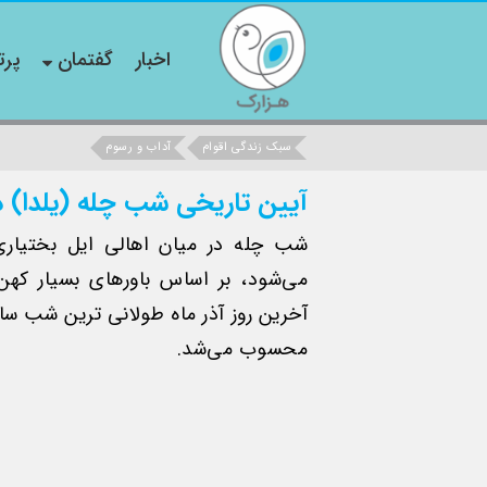
اخبار
گفتمان
پرت
سبک زندگی اقوام
آداب و رسوم
آیین تاریخی شب چله (یلدا) در
شب چله در میان اهالی ایل بختیاری
می‌شود، بر اساس باورهای بسیار کهن 
آخرین روز آذر ماه طولانی ترین شب س
محسوب می‌شد.