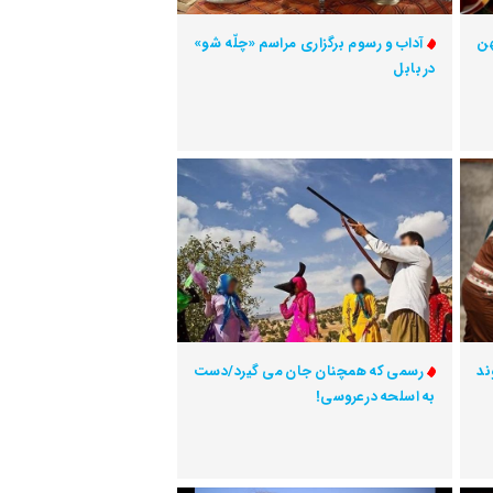
هن
آداب و رسوم برگزاری مراسم «چلّه شو»
در بابل
ند
رسمی که همچنان جان می گیرد/دست
به اسلحه در عروسی!