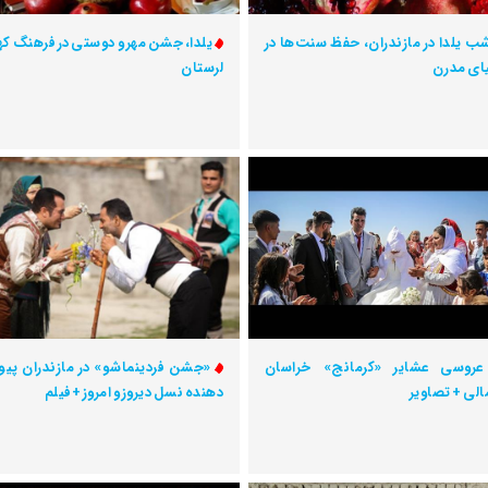
ب یلدا در مازندران، حفظ سنت‌ها در
یلدا، جشن مهر و دوستی در فرهنگ ک
ای مدرن
لرستان
عروسی عشایر «کرمانج» خراسان
«جشن فردینماشو» در مازندران پیو
لی + تصاویر
دهنده نسل دیروز و امروز +فیلم