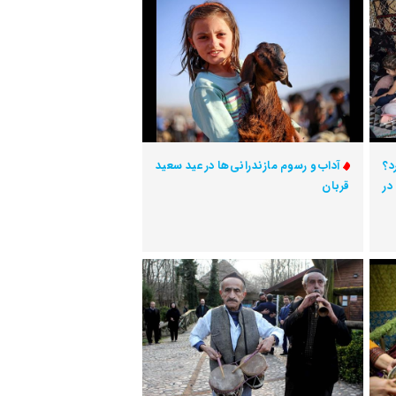
د؟
آداب و رسوم مازندرانی‌ها در عید سعید
در
قربان