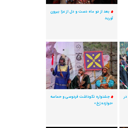
بعد از دو ماه دست و دل از عزا بیرون
آورید
در
جشنواره نکوداشت فردوسی و حماسه
«دوازده رُخ»