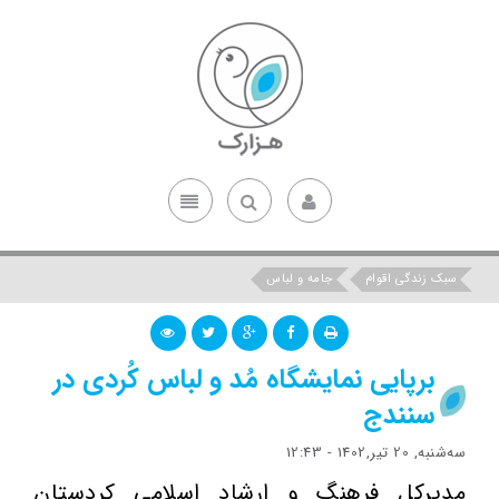
سبک زندگی اقوام
جامه و لباس
برپایی نمایشگاه مُد و لباس کُردی در
سنندج
ﺳﻪشنبه, 20 تیر,1402 - 12:43
مدیرکل فرهنگ و ارشاد اسلامی کردستان