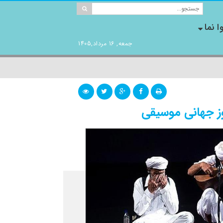
ا نما
جمعه, 16 مرداد,1405
روز جهانی موسیقی