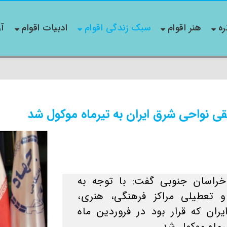
ره
هنر اقوام
سبک زندگی اقوام
ادبیات اقوام
آو
قی نواحی شرق ایران به تیرماه موکول شد
راسان جنوبی گفت: با توجه به
 تعطیلی مراکز فرهنگی، هنری،
ان که قرار بود در فروردین ماه
یرماه موکول شد.