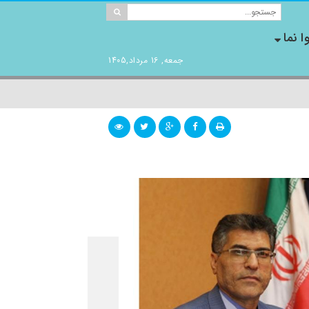
ا نما
جمعه, 16 مرداد,1405