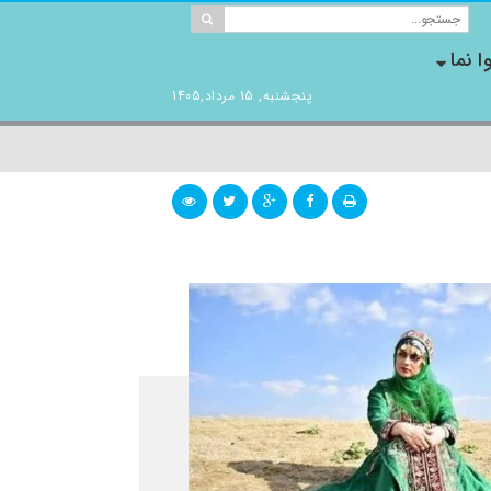
ا نما
پنجشنبه, 15 مرداد,1405