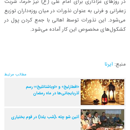
در روزهای عزاداری برای امام علی (ع) نیز خرما، شربت
زعفرانی و فرنی به عنوان نذورات در میان روزه‌داران توزیع
می‌شود. این نذورات توسط اهالی با جمع کردن پول در
کشکول‌های مخصوص این کار آماده می‌شود.
منبع:
ایرنا
مطالب مرتبط
«افطارلیخ» و «اوباشتانلیخ»؛ رسم
آذربایجانی‌ها در ماه رمضان
آئین شو چله ،(شب یلدا) در قوم بختیاری