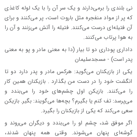
نى بلندى را برمى‌دارند و یک سر آن را با یک لوله کاغذى
که پر از مواد منفجره مثل باروت است، پر مى‌کنند و براى
آن فتیله‌اى درست مى‌کنند. فتیله را آتش مى‌زنند و آن را
به هوا پرتاب مى‌کنند.
دادارى پودارى دو تا بیار (دا به معنى مادر و پو به معنى
پدر است) - مسجدسلیمان
یکى از بازیکنان مى‌گوید: هرکس مادر و پدر دارد دو تا
انگشت خود را در دست من بگذارد . بازیکنان همین کار
را مى‌‌کنند. بازیکن اول چشم‌هاى خود را مى‌بندد و
مى‌پرسد: تف کنم یا بگیرم؟ بچه‌ها مى‌گویند: بگیر. بازیکن
سعى مى‌کند که یکى از بازیکنان را بگیرد.
اگر موفق شد، چشم او را مى‌بندد و دیگران مى‌روند و
گوشه‌اى پنهان مى‌شوند. وقتى همه پنهان شدند،