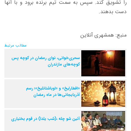
را تشویق کند. سپس به سمت تیم برنده برود و با آنها
دست بدهند.
منبع: همشهری آنلاین
مطالب مرتبط
سحری‌خوانی، نوای رمضان در کوچه پس
کوچه‌های مازندران
«افطارلیخ» و «اوباشتانلیخ»؛ رسم
آذربایجانی‌ها در ماه رمضان
آئین شو چله ،(شب یلدا) در قوم بختیاری