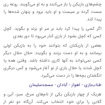
چشم‌هاى بازیکن را باز مى‌کنند و به او مى‌گویند: روغه رى
سست گرده بر سیست و او باید برود و پنهان شده‌ها را
پیدا کند.
اگر کسى را پیدا کرد باید بر سر او بزند و بگوید: کچل
کسى که کچل بشود از بازى کنار مى‌رود تا دور بعدی.
بعضى از بازیکنان که بتوانند خود را به بازیکن اولى
برسانند و به او دست بزنند و بگویند: حلال حلال دیگر
کسى نمى‌تواند به آنها کارى داشته باشد. وقتى همه یا
کچل شدند یا حلال بازى از نو آغاز مى‌شود و کس دیگرى
انگشتان بچه‌ها را در دست مى‌گیرد.
طناب‌بازى - اهواز - آبادان - مسجدسلیمان
هریک از چهار بازیکن یکى از نام‌هاى سرخ، سبز، آبى و
گلابى را براى خود انتخاب مى‌کند. آن‌گاه دو نفر از