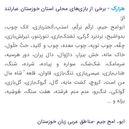
هزارک -
برخی از بازى‌هاى محلی استان خوزستان عبارتند
از:
ابوامح جیم، ارکُم بَرکُم، استپ،اَلختربازی، الک چوب،
بدواشیح، بَردبَرد گرکی، تشتک‌بازی، تنورتنور، تیرلش‌بازی،
چقّه، چوب توپه، چوب معده، چوب و کلید، حَتَّ حَلُول،
خاک ماله، خش بیزار، داژوال، دال پران، دور هرسیه،
سَرمامک، سُک‌سُک، سواره و پیاده، شرده، شنگ،
طناب‌بازی، عیسى‌بازی، ننگ‌بازی، قاوان، قلعه ٔ شاه مال
من است، کروچ، کشت مایه، گال، گروک‌بازی، گل‌بازی،
گولکی، لنگ‌رو، منم منم فرشته، هفت سنگ، هُوشِیه،
یزله و ...
ابو، امح جیم -مناطق عربى زبان خوزستان