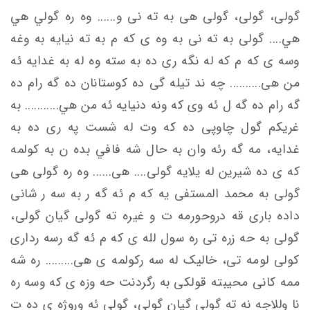
گولی، گولی، گولی هی به ته نی و...... وه ره گولي هي
هي.... گولی به ته نی به وه ی که م به ته نیایه به وغه
وسه ی که م که له نگه ری ده به سته وه له به غدايه ئه
من هی.......... چه ند تیله گی ده کوستانان ده گه رام ده
گه رام ده گه ل ئه وی که ونه دنیایه ئه من هي........... به
غریكم گول چاوپی ده که وت له شست په ری ده به
غدایه، مه گه رئه وان به حال شه فافي بده ن به کولمه
که ی ده شیرین له يلايه گولی.... هی...... وه ره گولی هی
گولی به محمد المستفی یه که م ئه گه ر به سه ر شانی
داده باری قه دروحورمه ت و غیره ته گولی گیان گولی،
گولی به حه زره تی ره سول لله ی که م ئه گه رسه رداری
کولی لومه تی، خاليک له سه ركولمه ی هی......... ره شه
ممه کانی محيبته قولکی به رگردنت حه وزه ی که وسه ره
نا وللاجه نه ته گولی گیان گولی، گولی ئه وروژه ی ده ت