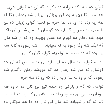
گولی ده شه نگه بيزايه ده یکوت گه لی ده گولان هي.....
هه ستن تا بچینه وه کن زریانی، زریان شه رعمان بکا له
سه ربه رده که ی ده سه خره تو لحيه گولی زریان ده لی
ياره بی به خیرین گه لی ده گولمان ئه من شه رعان ناكه
موو، شه رعان ده گورم هه ستن بچينه وه که ن شه مال
گه ليک شه وگه ريوه يه له دنیایه....... شه رعووده كاله سه
ربه رده که ده سه خره توللایه، گولی گیان گولی....
وه ره گولی شه مال ده لی ياره بی به خیرین گه لی ده
گولمان ئه من شه رعان ده که مووشه رعان ناگورم شه
رعوده که م وه له سه ر به ر ده که ی ده سه خره
توليه، ئه گه ر بارانی ره حمه تی لی تان ده داو، هه
موتان جوانن بون خوسن له سه ر ئه وی که ونه دنيا يه به
لام ئه گه ر شیبانه شه مال لی تان ده دا هه موتان ده