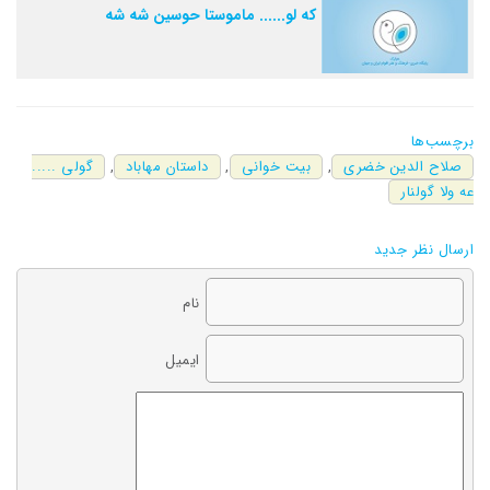
که لو...... ماموستا حوسین شه شه
برچسب‌ها
صلاح الدین خضری
,
بیت خوانی
,
داستان مهاباد
,
گولی .....
عه ولا گولنار
ارسال نظر جدید
نام
ایمیل