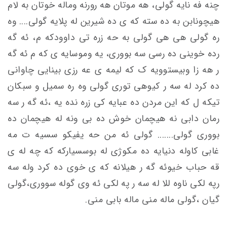
چنه فه نایه گولی، هه موتان هه رورنه وماله خوتان به لام
هیچونابن به ده سته که ی ده شیرین له پلایه گولی.... وه
ره گولی هی هی گولی به حه زره تی داوودکه م، ئه گه
رده خوینی ده رسی سه بووری، یه وموسایه ی که م ئه گه
ر هه زا وبیستوویه ک که لیمه ی عه رزی بینایی چاوانی
ده کرد له سه ر کیوهی توری گولی وه ره سمیل و سبکان
تیکه ل که این مردن ده عبایه کی زره نده یه ،ئه گه ر سه
رمان دابی نه هیچمان خوش ده بی ونه له هیچمان ده
بووری گولی....... گولی ئه من حه یفیکو سسيه ت مه
غابی كاوله دنيايه ده مکوژی له بوسسیارکه که چه له ی
قه حباب خيوئه گه ر هيلانه که ی خوی ده کرد وله سه
رپه لکی ناوه للا له سه ر په لکی ئه وی گوله سووری،گولی
گیان ،گولی ماله منی ماله بابی منی.