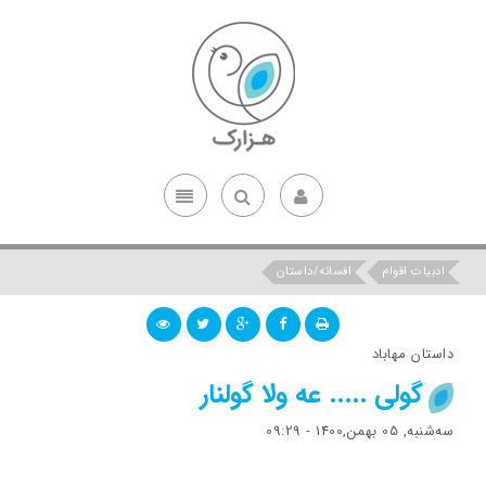
ادبیات اقوام
افسانه/داستان
داستان مهاباد
گولی ..... عه ولا گولنار
ﺳﻪشنبه, 05 بهمن,1400 - 09:29