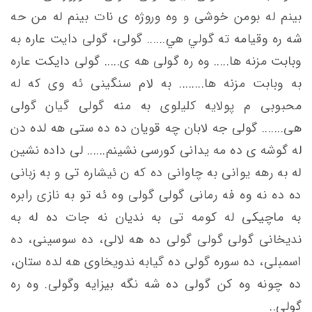
بينم له بومن خوشی و وه وروژه ی نات بينم له من حه
شه ره وقيامه ته گولي هي...... گولی، گولی دایت عاره به
وبابت مزنه ها..... وه ره گولی هه ی..... گولی دایکت عاره
به وبابت مزنه ها........ به لام سنگینی ئه وی که له
محبوبی م پولايه كلیلوی به منه گولی گیان گولی
هی....... گولی جه لابان چه قويان ده ده ستى هه لده دن
له گوشه ی ده مه یدانی کورسی نشینم...... لی داده نشين
له به رهه يوانی به چاوانی ده که ن ئیشاره تی و به زبانی
ده ده نه وه فه رمانی گولی گولی وه ئه تو به نازی رابره
به ماچیکی له کومه تی به ندیان نه جات ده له به
ندیخانی گولی گولی گولی ده هه لالى، ده سوسینی، ده
اسمبلی، ده سوره گولی ده گیابه ندويخاوی هه لده ستان،
ده چونه وه کن گولی ده شه نگه بیزایه وگولی. وه ره
گولی..