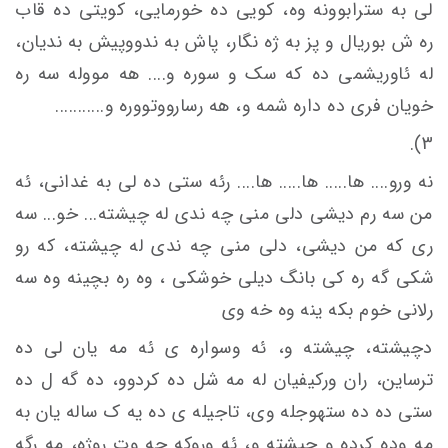
لی به سترابوونه وه، کویی ده خورمایی، کویتی ده قاب
ره ش بوریال و پز به ژه نگار، پاش به ندووپیش به ندیان،
له ئاوریشمی ده که سک و سوره و.... هه مووله سه ره
خویان فری ده داره شمه و، هه رسارووتووره و...........
3).
نه ورو.... ها..... ها..... ها.... رئه ستی ده لی به غدانی، ئه
من سه رم دیشی دلی منی چه ندی له چیشته... خو... سه
ری که من دیشی، دلی منی چه ندی له چیشته، که رو
شکی گه ره کی بانگ دیلی خوشکی ، وه ره بچینه وه سه
رلانی خوم بکه ینه وه خه وی
دچیشته، چیشته و، ئه وسواره ی ئه مه یان لى ده
ترساین، ران ورکيفيان له مه شل ده کردوو، ده گه ل ده
ستی ده ده ستهوجله وی، تاجيله ی ده یه ک ساله یان به
مه وده کرده و چیشته و، ئه وروکه حه وت روژه، مه رگه