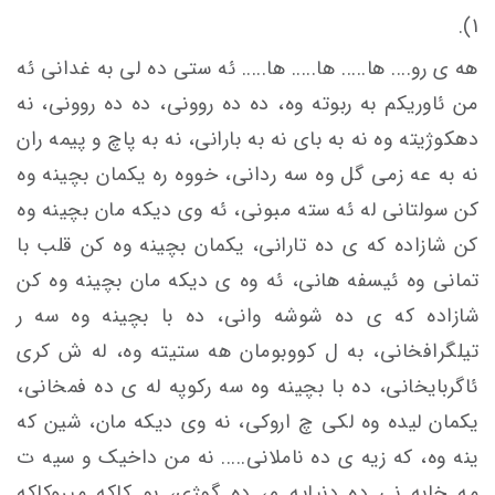
1).
هه ی رو.... ها..... ها..... ها..... ئه ستی ده لی به غدانی ئه
من ئاوریکم به ربوته وه، ده ده روونی، ده ده روونی، نه
دهکوژیته وه نه به بای نه به بارانی، نه به پاچ و پیمه ران
نه به عه زمی گل وه سه ردانی، خووه ره یکمان بچینه وه
کن سولتانی له ئه سته مبونی، ئه وی دیکه مان بچینه وه
کن شازاده که ی ده تارانی، یکمان بچینه وه كن قلب با
تمانی وه ئیسفه هانی، ئه وه ی دیکه مان بچینه وه كن
شازاده که ی ده شوشه وانی، ده با بچینه وه سه ر
تیلگرافخانی، به ل کووبومان هه ستيته وه، له ش کری
ئاگربایخانی، ده با بچینه وه سه رکوپه له ی ده فمخانی،
یکمان ليده وه لکی چ اروکی، نه وی دیکه مان، شین که
ینه وه، که زیه ی ده ناملانی..... نه من داخیک و سیه ت
مه خابه نی ده دنیایه م، ده گوژی، بو کاکه میروکاکه