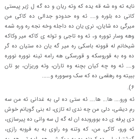
نایه ته وه شه قه يده که وته ریان و ده گه ل ژیر پیستی
کانی ده بلوره و.... ئه وه حدودو جدالی ده کاکی من
میرگی ده شایان، نری یان ده داجله وخه نجه ره وره شمه
وهه وسار تووره و، ئه وه تاجی و توله ی كاكه مير وكاکه
شيخانم له قوونه باسکی ره مير گه یان ده ستیان ده گر
ده وه به قوروسکه و قورسکی هه رامه تینه نووره نووره
و.... ئه وه چه کیان بچنه وه تاران، وته وریزان، بو تان
ببیته وه رهقمی ده که سک وسووره و......
6).
ئه ورو.... ها... ها.... ئه ستی ده لی به غدانی ئه من سه
رم دیشی، دلی من چه ندی له تازی، له بنی گویانم خوش
دی پرفه ی ده بووروبده ان له گه ل سه وانی ده پیرسازی،
ئه ورو، کاکی من، که وتنه وه راوی به به فروبه رازی،
گوشتیان لی ده کردنه وه به موکیشی هه رامه تی هه ربه