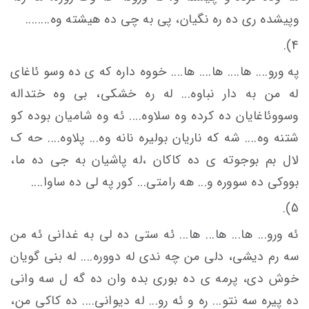
وپیشده ری ده ره نگیان، پی به چی ده هیشته وه........
4).
په ورو.... ها.... ها.... ها.... خووه داره که ی ده وسو ئاغای
له من به دار نباوه... له ره خشکی، بی وه ختداله
وسووئاغایان ده كرده وه سلاوه.... ئه وه شامیان بوده کو
شتنه وه.... شه که ناریان بوليره نانه وه... پلاوه.... حه ک
لال بم بوجوته ی ده کاکان ،له پاشیان به جى ده ما،
بووکی ده سووره و... هه رامتى... کور په لی ده ساوا....
5).
ئه ورو... ها... ها... ها... ئه ستی ده لی به غدانی ئه من
سه رم دیشی، دلی من چه ندی له دووره.... له بنی گویان
خوش دی، پرمه ی ده بوری بده وان ده گه ل سه وانی
ده پیره سه نتو... ره و ئه رو... له دیوانی.... ده کاکی من،