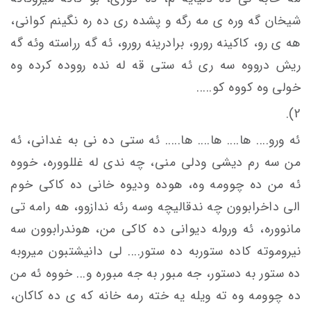
شیخان گه وره ی مه رگه و پشده رى ده ره نگينم كوانی،
هه ی رو، كاكينه رورو، برادرینه رورو، ئه گه رراسته وئه گه
ریش درووه سه ری ئه ستى قه له نده رووده کرده وه
خولی وه کووه کو.....
2).
ئه ورو.... ها.... ها.... ها..... ئه ستی ده نی به غدانی، ئه
من سه رم دیشی ودلی منی، چه ندی له غللووره، خووه
ئه من ده چوومه وه، هوده ودیوه خانی ده کاکی خوم
الى داخرابوون چه ندقاليچه وسه رئه ندازوو، هه رامه تی
مانووره، ئه وروله دیوانی ده کاکی من، هوندرابوون سه
نیروموته كاده ستوربه ده ستور.... لى دانیشتبون میروبه
ده ستور به دستور، جه مبور به جه مبوره و... خووه ئه من
ده چوومه وه ته ويله يه خته رمه خانه که ی ده کاکان،