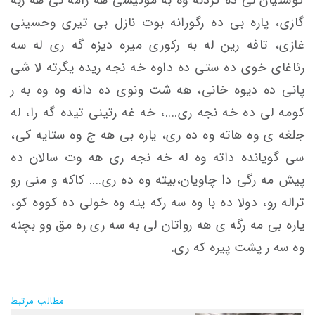
گازی، پاره بی ده رگورانه بوت نازل بی تیری وحسینی
غازی، تافه رین له به رکوری میره دیزه گه ری له سه
رئاغای خوی ده ستی ده داوه خه نجه ریده یگرته لا شی
پانی ده دیوه خانی، هه شت ونوى ده دانه وه وه به ر
کومه لی ده خه نجه ری....، خه غه رتینی تیده گه را، له
جلغه ی وه هاته وه ده ری، یاره بی هه ج وه ستایه کی،
سی گویانده داته وه له خه نجه ری هه وت سالان ده
پیش مه رگی دا چاویان،بیته وه ده ری.... کاکه و منی رو
تراله رو، دولا ده با وه سه ركه ينه وه خولی ده کووه کو،
یاره بی مه رگه ی هه رواتان لى به سه ری ره مق وو بچنه
وه سه ر پشت پیره که ری.
مطالب مرتبط