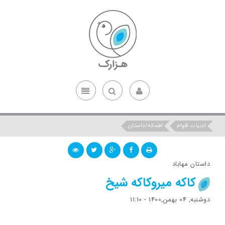
ادبیات اقوام
افسانه/داستان
داستان مهاباد
کاکه میروکاکه شیخ
دوشنبه, 04 بهمن,1400 - 11:10