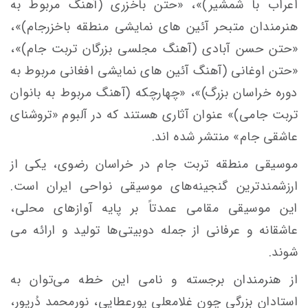
اعراب با شمشیر)»، «حتن باخزری (آهنگ مربوط به
هنرمندان متبحر آئین های نمایشی منطقه باخزرجام)»،
«حتن حسن آبادی (آهنگ مجلسی بزرگان تربت جام)»،
«حتن اوغانی (آهنگ آئین های نمایشی افغانی مربوط به
دوره خراسان بزرگ)»، «چهارچکه (آهنگ مربوط به بانوان
تربت جامی)» عنوان آثاری هستند که در آلبوم «تروشنای
عاشقی جام» منتشر شده اند.
موسیقی منطقه تربت جام در خراسان رضوی، یکی از
ارزشمندترین گنجینه‌های موسیقی نواحی ایران است.
این موسیقی مقامی عمدتاً بر پایه آوازهای محلی،
عاشقانه و عرفانی از جمله دوبیتی‌ها تولید و ارائه می
شوند.
از هنرمندان برجسته و نامی این خطه می‌توان به
استادان بزرگی چون غلامعلی پورعطایی، نورمحمد دُرپور،