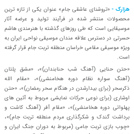
هزارک -
«تروشنای عاشقی جام» عنوان یکی از تازه ترین
محصولات منتشر شده در فرآیند تولید و عرضه آثار
موسیقایی است که طی روزهای گذشته با هنرمندی هاشم
حسرتی در دسترس علاقه مندان موسیقی نواحی ایران به
ویژه موسیقی مقامی خراسان منطقه تربت جام قرار گرفته
است.
«حتن حنایی (آهنگ شب حنابندان)»، «مشق پلتان
(آهنگ سواره نظام دوره هخامنشی)»، «مقام الله
ذکرسحر (برای بیدارشدن در هنگام سحر رمضان)»، «حتن
اوشاری (برای نوعی حرکات نمایشی مربوط به آئین های
پهلواتی دوره هخامنشی)»، «مقام آفر (آهنگ کاشت و
برداشت گندک و شکرگذاری مردم منطقه تربت جام)»،
«چوب بازی تربت جامی (مربوط به دوران جنگ ایران و