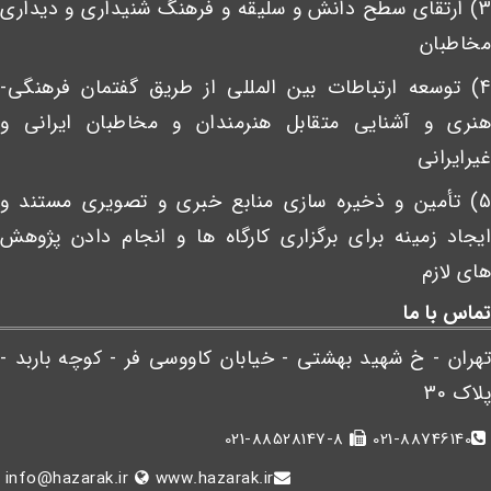
3) ارتقای سطح دانش و سلیقه و فرهنگ شنیداری و دیداری
مخاطبان
4) توسعه ارتباطات بین المللی از طریق گفتمان فرهنگی-
هنری و آشنایی متقابل هنرمندان و مخاطبان ایرانی و
غیرایرانی
5) تأمین و ذخیره سازی منابع خبری و تصویری مستند و
ایجاد زمینه برای برگزاری کارگاه ها و انجام دادن پژوهش
های لازم
تماس با ما
تهران - خ شهید بهشتی - خیابان کاووسی فر - کوچه باربد -
پلاک 30
021-88528147-8
021-88746140
info@hazarak.ir
www.hazarak.ir