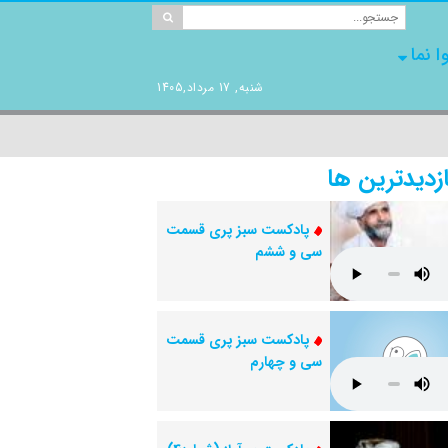
ا نما
شنبه, 17 مرداد,1405
ازدیدترین ها
پادکست سبز پری قسمت
سی و ششم
پادکست سبز پری قسمت
سی و چهارم