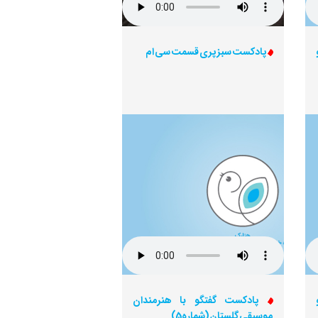
پادکست سبز پری قسمت سی ام
پادکست گفتگو با هنرمندان
موسیقی گلستان (شماره5)