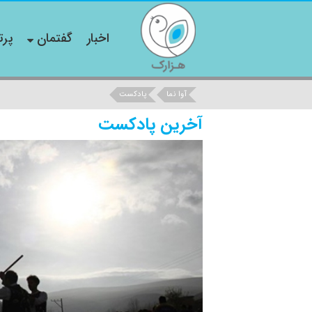
اخبار
گفتمان
پرت
آوا نما
پادکست
آخرین پادکست