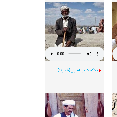
پادکست ترانه باران (شماره1)