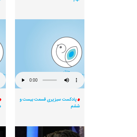
پادکست سبز پری قسمت بیست و
ششم
م