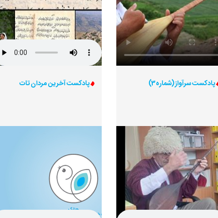
پادکست سرآواز (شماره3)
پادکست آخرین مردان تات