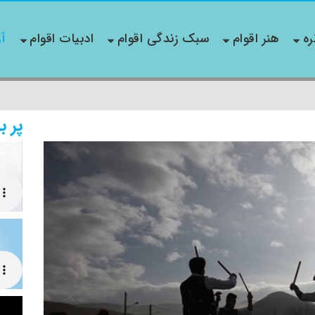
ره
هنر اقوام
سبک زندگی اقوام
ادبیات اقوام
آو
پر ب