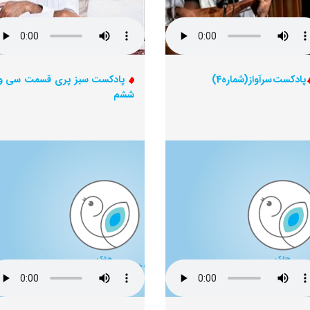
پادکست سرآواز (شماره4)
پادکست سبز پری قسمت سی و
ششم