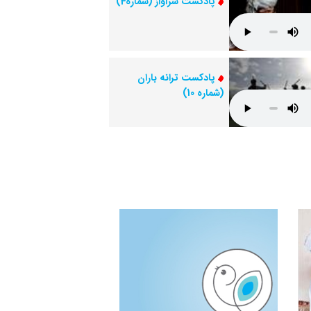
پادکست سرآواز (شماره4)
پادکست ترانه باران
(شماره 10)