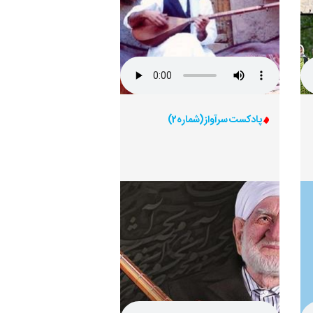
پادکست سرآواز (شماره2)