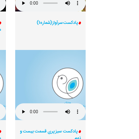
پادکست سرآواز (شماره1)
م
پادکست سبز پری قسمت بیست و
نهم
ه