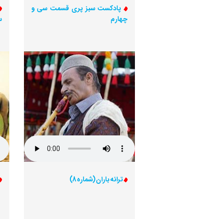
پادکست سبز پری قسمت سی و
چهارم
س
ترانه باران (شماره 8)