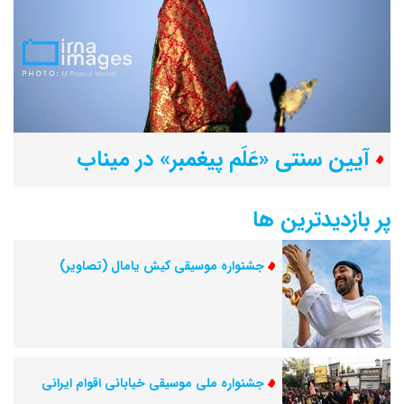
آیین سنتی «عَلَم پیغمبر» در میناب
پر بازدیدترین ها
جشنواره‌ موسیقی کیش یامال (تصاویر)
جشنواره ملی موسیقی خیابانی اقوام ایرانی