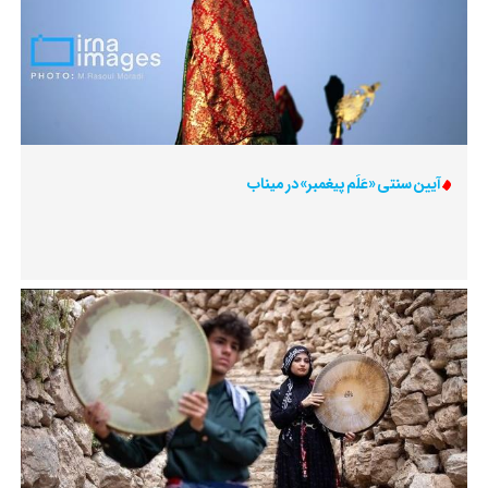
آیین سنتی «عَلَم پیغمبر» در میناب