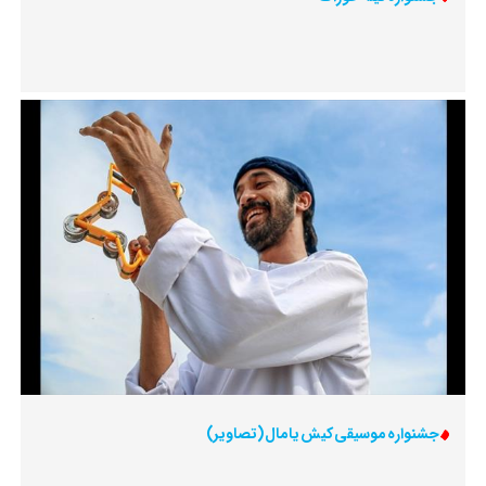
جشنواره‌ موسیقی کیش یامال (تصاویر)