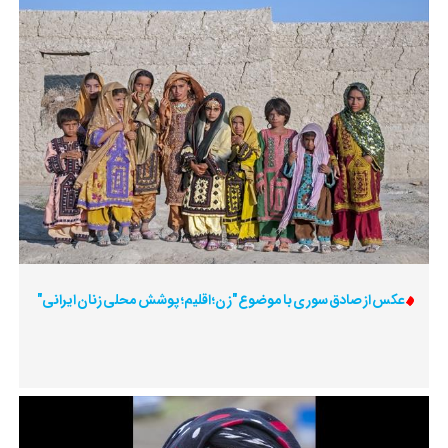
عکس از صادق سوری با موضوع "زن؛ اقلیم؛ پوشش محلی زنان ایرانی"