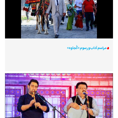
مراسم آداب و رسوم «کُجاوه»