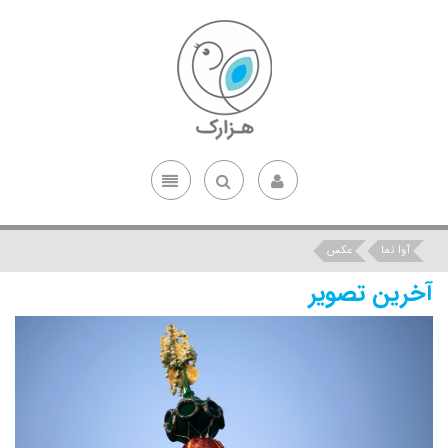
آوا نما
عکس
آخرین تصویر