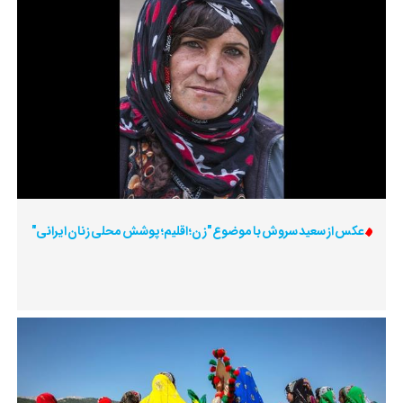
عکس از سعید سروش با موضوع "زن؛ اقلیم؛ پوشش محلی زنان ایرانی"