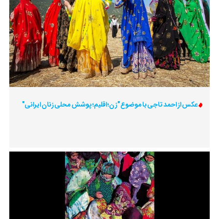
عکس از احمد تاجی با موضوع "زن؛ اقلیم؛ پوشش محلی زنان ایرانی"