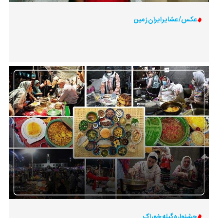
عکس/ عشایر ایران زمین
جشنواره گیله خوراک