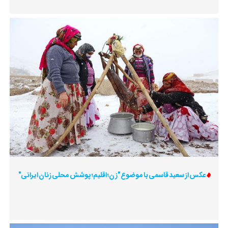
عکس از سعید قاسمی با موضوع "زن؛ اقلیم؛ پوشش محلی زنان ایرانی"