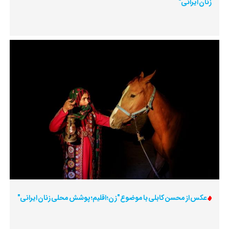
زنان ایرانی"
عکس از محسن کابلی با موضوع "زن؛ اقلیم؛ پوشش محلی زنان ایرانی"