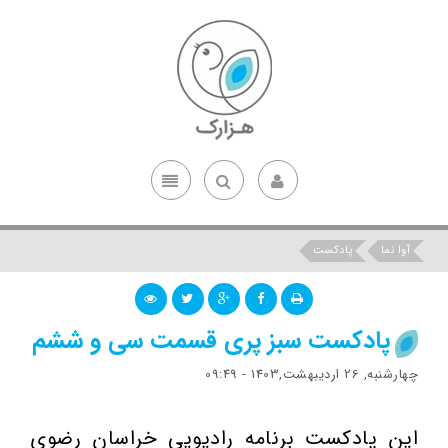
آوا نما
پادکست
پادکست سبز پری قسمت سی و ششم
چهارشنبه, 26 اردیبهشت,1403 - 09:49
این پادکست برنامه رادیویی خراسان رضوی