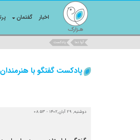
اخبار
گفتمان
پرت
آوا نما
پادکست
پادکست گفتگو با هنرمندان 
دوشنبه, 29 آبان,1402 - 08:53