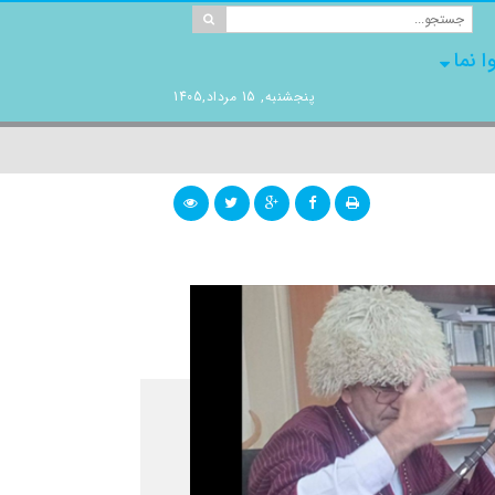
ا نما
پنجشنبه, 15 مرداد,1405