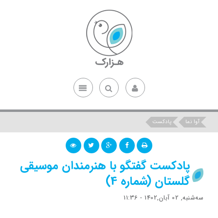
آوا نما
پادکست
پادکست گفتگو با هنرمندان موسیقی
گلستان (شماره 4)
ﺳﻪشنبه, 02 آبان,1402 - 11:36