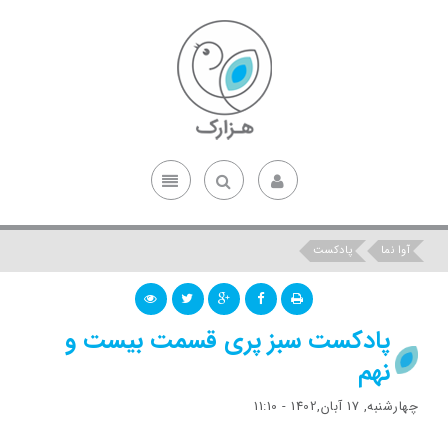
آوا نما
پادکست
پادکست سبز پری قسمت بیست و
نهم
چهارشنبه, 17 آبان,1402 - 11:10