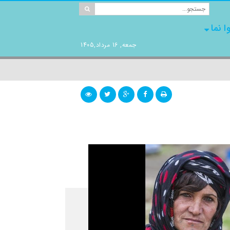
ا نما
جمعه, 16 مرداد,1405