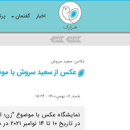
اخبار
گفتمان
پرت
آوا نما
عکس
عکاس: سعید سروش
عکس از سعید سروش با موضو
شنبه, 09 بهمن,1400 - 15:24
نمایشگاه عکس با موضوع "زن؛ اق
در تاریخ